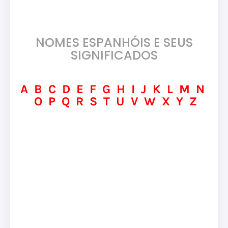
NOMES ESPANHÓIS E SEUS
SIGNIFICADOS
A
B
C
D
E
F
G
H
I
J
K
L
M
N
O
P
Q
R
S
T
U
V
W
X
Y
Z