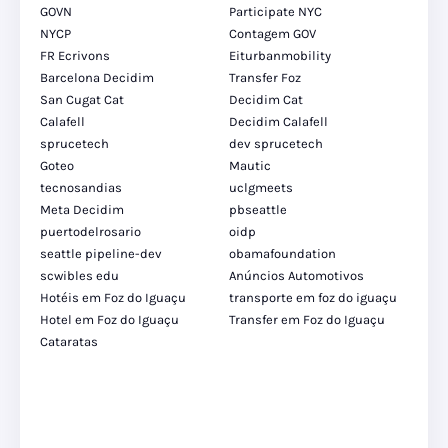
GOVN
Participate NYC
NYCP
Contagem GOV
FR Ecrivons
Eiturbanmobility
Barcelona Decidim
Transfer Foz
San Cugat Cat
Decidim Cat
Calafell
Decidim Calafell
sprucetech
dev sprucetech
Goteo
Mautic
tecnosandias
uclgmeets
Meta Decidim
pbseattle
puertodelrosario
oidp
seattle pipeline-dev
obamafoundation
scwibles edu
Anúncios Automotivos
Hotéis em Foz do Iguaçu
transporte em foz do iguaçu
Hotel em Foz do Iguaçu
Transfer em Foz do Iguaçu
Cataratas