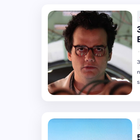
3
n
s