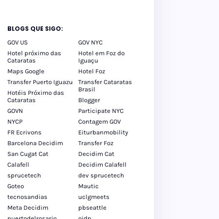
BLOGS QUE SIGO:
GOV US
GOV NYC
Hotel próximo das
Hotel em Foz do
Cataratas
Iguaçu
Maps Google
Hotel Foz
Transfer Puerto Iguazu
Transfer Cataratas
Brasil
Hotéis Próximo das
Cataratas
Blogger
GOVN
Participate NYC
NYCP
Contagem GOV
FR Ecrivons
Eiturbanmobility
Barcelona Decidim
Transfer Foz
San Cugat Cat
Decidim Cat
Calafell
Decidim Calafell
sprucetech
dev sprucetech
Goteo
Mautic
tecnosandias
uclgmeets
Meta Decidim
pbseattle
puertodelrosario
oidp