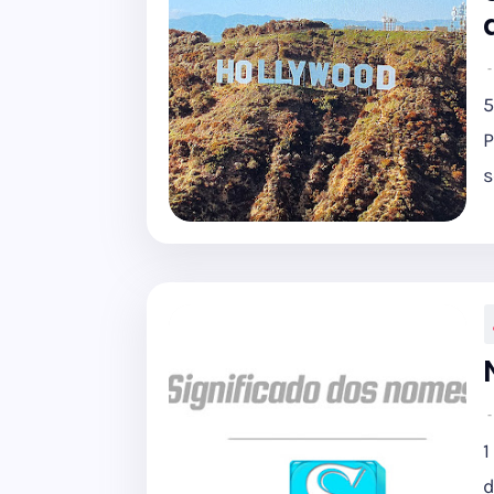
5
P
s
1
d