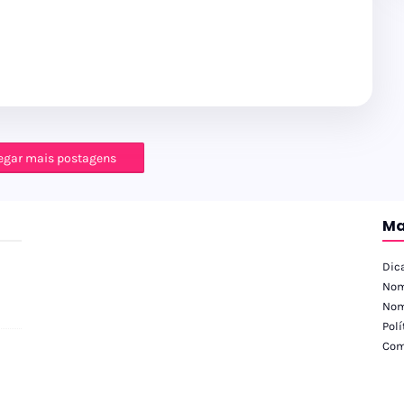
egar mais postagens
Ma
Dic
Nom
Nom
Polí
Com