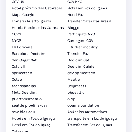
GOV US
GOV NYC
Hotel próximo das Cataratas
Hotel em Foz do Iguaçu
Maps Google
Hotel Foz
Transfer Puerto Iguazu
Transfer Cataratas Brasil
Hotéis Próximo das Cataratas
Blogger
GOVN
Participate NYC
NYCP
Contagem GOV
FR Ecrivons
Eiturbanmobility
Barcelona Decidim
Transfer Foz
San Cugat Cat
Decidim Cat
Calafell
Decidim Calafell
sprucetech
dev sprucetech
Goteo
Mautic
tecnosandias
uclgmeets
Meta Decidim
pbseattle
puertodelrosario
oidp
seattle pipeline-dev
obamafoundation
scwibles edu
Anúncios Automotivos
Hotéis em Foz do Iguaçu
transporte em foz do iguaçu
Hotel em Foz do Iguaçu
Transfer em Foz do Iguaçu
Cataratas