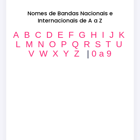
Nomes de Bandas Nacionais e
Internacionais de A a Z
A
B
C
D
E
F
G
H
I
J
K
L
M
N
O
P
Q
R
S
T
U
V
W
X
Y
Z
|
0 a 9