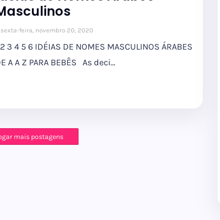
Masculinos
sexta-feira, novembro 20, 2020
 2 3 4 5 6 IDÉIAS DE NOMES MASCULINOS ÁRABES
E A A Z PARA BEBÊS As deci…
egar mais postagens