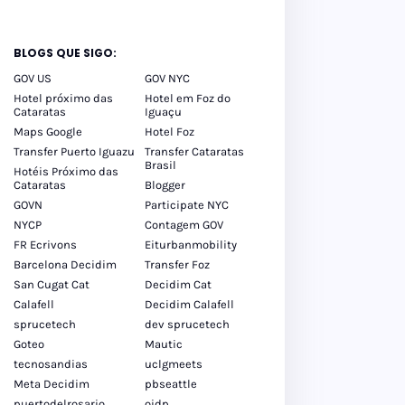
BLOGS QUE SIGO:
GOV US
GOV NYC
Hotel próximo das
Hotel em Foz do
Cataratas
Iguaçu
Maps Google
Hotel Foz
Transfer Puerto Iguazu
Transfer Cataratas
Brasil
Hotéis Próximo das
Cataratas
Blogger
GOVN
Participate NYC
NYCP
Contagem GOV
FR Ecrivons
Eiturbanmobility
Barcelona Decidim
Transfer Foz
San Cugat Cat
Decidim Cat
Calafell
Decidim Calafell
sprucetech
dev sprucetech
Goteo
Mautic
tecnosandias
uclgmeets
Meta Decidim
pbseattle
puertodelrosario
oidp