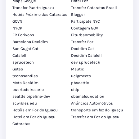
Maps Google
Hotel Foz
Transfer Puerto Iguazu
Transfer Cataratas Brasil
Hotéis Próximo das Cataratas
Blogger
GOVN
Participate NYC
NYCP
Contagem GOV
FR Ecrivons
Eiturbanmobility
Barcelona Decidim
Transfer Foz
San Cugat Cat
Decidim Cat
Calafell
Decidim Calafell
sprucetech
dev sprucetech
Goteo
Mautic
tecnosandias
uclgmeets
Meta Decidim
pbseattle
puertodelrosario
oidp
seattle pipeline-dev
obamafoundation
scwibles edu
Anúncios Automotivos
Hotéis em Foz do Iguaçu
transporte em foz do iguaçu
Hotel em Foz do Iguaçu
Transfer em Foz do Iguaçu
Cataratas