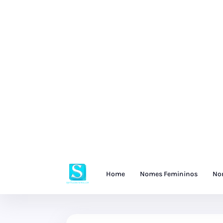
Home
Nomes Femininos
No