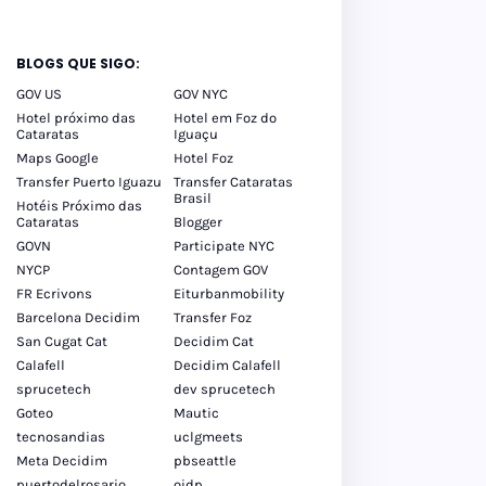
BLOGS QUE SIGO:
GOV US
GOV NYC
Hotel próximo das
Hotel em Foz do
Cataratas
Iguaçu
Maps Google
Hotel Foz
Transfer Puerto Iguazu
Transfer Cataratas
Brasil
Hotéis Próximo das
Cataratas
Blogger
GOVN
Participate NYC
NYCP
Contagem GOV
FR Ecrivons
Eiturbanmobility
Barcelona Decidim
Transfer Foz
San Cugat Cat
Decidim Cat
Calafell
Decidim Calafell
sprucetech
dev sprucetech
Goteo
Mautic
tecnosandias
uclgmeets
Meta Decidim
pbseattle
puertodelrosario
oidp