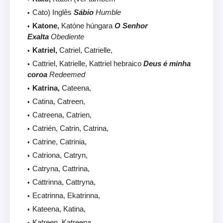
Cato) Inglês
Sábio
Humble
Katone,
Katóne húngara
O Senhor
Exalta
Obediente
Katriel,
Catriel, Catrielle,
Cattriel, Katrielle, Kattriel hebraico
Deus é minha
coroa
Redeemed
Katrina,
Cateena,
Catina, Catreen,
Catreena, Catrien,
Catrién, Catrin, Catrina,
Catrine, Catrinia,
Catriona, Catryn,
Catryna, Cattrina,
Cattrinna, Cattryna,
Ecatrinna, Ekatrinna,
Kateena, Katina,
Katreen, Katreena,