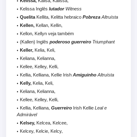
Kelissa,
Kalisa, Kalissa,
Kelissa Inglês
lutador
Witness
Quelita
Kellita, Kelitta hebraico
Pobreza
Altruísta
Kellen,
Kellan, Kellin,
Kellon, Kellyn veja também
(Kallen) Inglês
poderoso guerreiro
Triumphant
Keller,
Kelia, Keli,
Keliana, Kelianna,
Kellee, Kelley, Kelli,
Kellia, Kelliana, Kellie Irish
Amiguinho
Altruísta
Kelly,
Kelia, Keli,
Keliana, Kelianna,
Kellee, Kelley, Kelli,
Kellia, Kelliana,
Guerreiro
Irish Kellie
Leal e
Admirável
Kelsey,
Kelcea, Kelcee,
Kelcey, Kelcie, Kelcy,