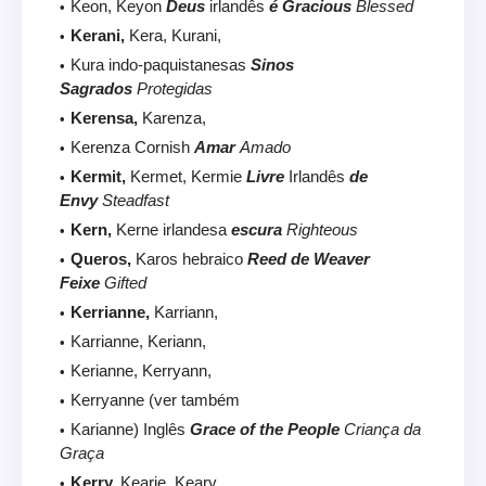
Keon, Keyon
Deus
irlandês
é Gracious
Blessed
Kerani,
Kera, Kurani,
Kura indo-paquistanesas
Sinos
Sagrados
Protegidas
Kerensa,
Karenza,
Kerenza Cornish
Amar
Amado
Kermit,
Kermet, Kermie
Livre
Irlandês
de
Envy
Steadfast
Kern,
Kerne irlandesa
escura
Righteous
Queros,
Karos hebraico
Reed de Weaver
Feixe
Gifted
Kerrianne,
Karriann,
Karrianne, Keriann,
Kerianne, Kerryann,
Kerryanne (ver também
Karianne) Inglês
Grace of the People
Criança da
Graça
Kerry,
Kearie, Keary,