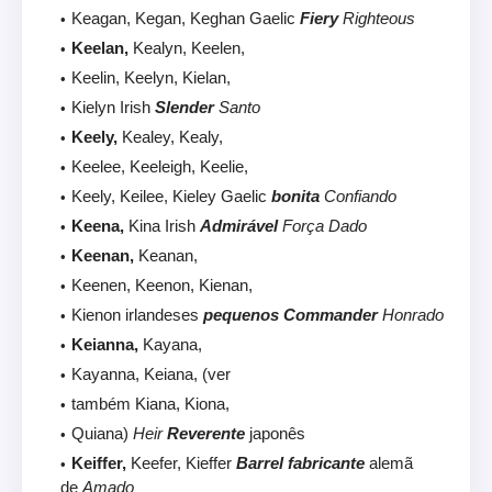
Keagan, Kegan, Keghan Gaelic
Fiery
Righteous
Keelan,
Kealyn, Keelen,
Keelin, Keelyn, Kielan,
Kielyn Irish
Slender
Santo
Keely,
Kealey, Kealy,
Keelee, Keeleigh, Keelie,
Keely, Keilee, Kieley Gaelic
bonita
Confiando
Keena,
Kina Irish
Admirável
Força Dado
Keenan,
Keanan,
Keenen, Keenon, Kienan,
Kienon irlandeses
pequenos Commander
Honrado
Keianna,
Kayana,
Kayanna, Keiana, (ver
também Kiana, Kiona,
Quiana)
Heir
Reverente
japonês
Keiffer,
Keefer, Kieffer
Barrel fabricante
alemã
de
Amado