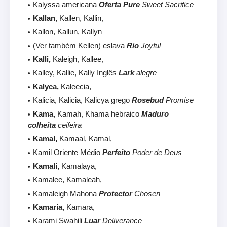
Kalyssa americana
Oferta Pure
Sweet Sacrifice
Kallan,
Kallen, Kallin,
Kallon, Kallun, Kallyn
(Ver também Kellen) eslava
Rio
Joyful
Kalli,
Kaleigh, Kallee,
Kalley, Kallie, Kally Inglês
Lark
alegre
Kalyca,
Kaleecia,
Kalicia, Kalicia, Kalicya grego
Rosebud
Promise
Kama,
Kamah, Khama hebraico
Maduro
colheita
ceifeira
Kamal,
Kamaal, Kamal,
Kamil Oriente Médio
Perfeito
Poder de Deus
Kamali,
Kamalaya,
Kamalee, Kamaleah,
Kamaleigh Mahona
Protector
Chosen
Kamaria,
Kamara,
Karami Swahili
Luar
Deliverance