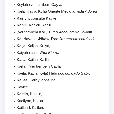
Keylah (ver também Cayla,
Kaila, Kayla, Kyla) Oriente Médio
amada
Adored
Kaelyn,
consulte Kaylyn
Kahlil,
Kahleil, Kahlil,
(Ver também Kalil) Turco
Accountable
Jovem
Kai
Navaho
Willow Tree
firmemente enraizada
Kaija,
Kaijah, Kaiya,
Kaiyah russo
Vida
Eterna
Kaila,
Kailah, Kailla,
Kaillah (ver também Cayla,
Kaela, Kayla, Kyla) Hebraico
coroado
Sábio
Kailee,
Kailey, consulte
Kaylee
Kaitlin,
Kaetlin,
Kaetlynn, Kaitlan,
Kaitland, Kaitlen,