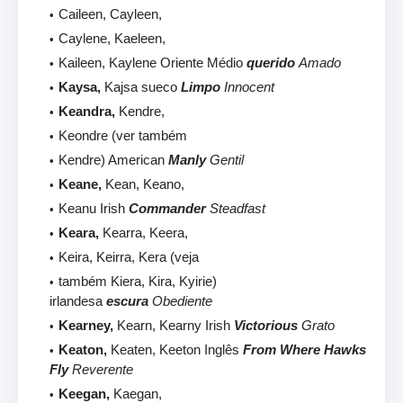
Caileen, Cayleen,
Caylene, Kaeleen,
Kaileen, Kaylene Oriente Médio
querido
Amado
Kaysa,
Kajsa sueco
Limpo
Innocent
Keandra,
Kendre,
Keondre (ver também
Kendre) American
Manly
Gentil
Keane,
Kean, Keano,
Keanu Irish
Commander
Steadfast
Keara,
Kearra, Keera,
Keira, Keirra, Kera (veja
também Kiera, Kira, Kyirie)
irlandesa
escura
Obediente
Kearney,
Kearn, Kearny Irish
Victorious
Grato
Keaton,
Keaten, Keeton Inglês
From Where Hawks
Fly
Reverente
Keegan,
Kaegan,