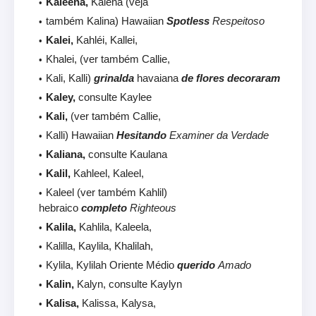
Kaleena,
Kalena (veja
também Kalina) Hawaiian
Spotless
Respeitoso
Kalei,
Kahléi, Kallei,
Khalei, (ver também Callie,
Kali, Kalli)
grinalda
havaiana
de flores decoraram
Kaley,
consulte Kaylee
Kali,
(ver também Callie,
Kalli) Hawaiian
Hesitando
Examiner da Verdade
Kaliana,
consulte Kaulana
Kalil,
Kahleel, Kaleel,
Kaleel (ver também Kahlil)
hebraico
completo
Righteous
Kalila,
Kahlila, Kaleela,
Kalilla, Kaylila, Khalilah,
Kylila, Kylilah Oriente Médio
querido
Amado
Kalin,
Kalyn, consulte Kaylyn
Kalisa,
Kalissa, Kalysa,