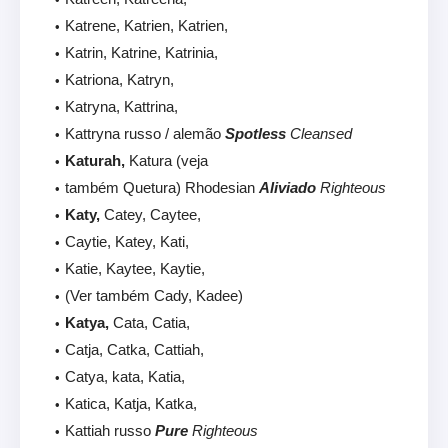
Katrene, Katrien, Katrien,
Katrin, Katrine, Katrinia,
Katriona, Katryn,
Katryna, Kattrina,
Kattryna russo / alemão
Spotless
Cleansed
Katurah,
Katura (veja
também Quetura) Rhodesian
Aliviado
Righteous
Katy,
Catey, Caytee,
Caytie, Katey, Kati,
Katie, Kaytee, Kaytie,
(Ver também Cady, Kadee)
Katya,
Cata, Catia,
Catja, Catka, Cattiah,
Catya, kata, Katia,
Katica, Katja, Katka,
Kattiah russo
Pure
Righteous