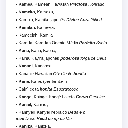
Kamea,
Kameah Hawaiian
Preciosa
Honrado
Kameko,
Kameka,
Kamika, Kamiko japonês
Divine Aura
Gifted
Kamilah,
Kameela,
Kameelah, Kamila,
Kamilla, Kamillah Oriente Médio
Perfeito
Santo
Kana,
Kana, Kaena,
Kaina, Kayna japonês
poderosa
força de Deus
Kanani,
Kananee,
Kananie Hawaiian
Obediente
bonita
Kane,
Kane, (ver também
Cain) celta
bonita
Esperançoso
Kange,
Kainge, Kangé Lakota
Corvo
Genuine
Kaniel,
Kahniel,
Kahnyell, Kanyel hebraico
Deus é o
meu
Deus
Reed
comprou Me
Kanika,
Kanicka,