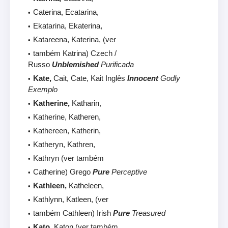
Caterina, Ecatarina,
Ekatarina, Ekaterina,
Katareena, Katerina, (ver
também Katrina) Czech /
Russo
Unblemished
Purificada
Kate,
Cait, Cate, Kait Inglês
Innocent
Godly
Exemplo
Katherine,
Katharin,
Katherine, Katheren,
Kathereen, Katherin,
Katheryn, Kathren,
Kathryn (ver também
Catherine) Grego
Pure
Perceptive
Kathleen,
Katheleen,
Kathlynn, Katleen, (ver
também Cathleen) Irish
Pure
Treasured
Kato,
Katon (ver também