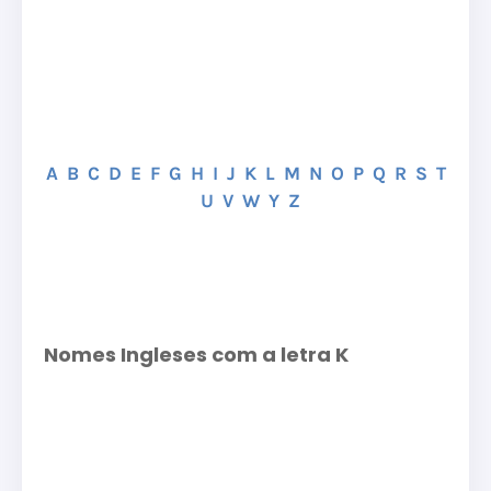
A
B
C
D
E
F
G
H
I
J
K
L
M
N
O
P
Q
R
S
T
U
V
W
Y
Z
Nomes Ingleses com a letra K