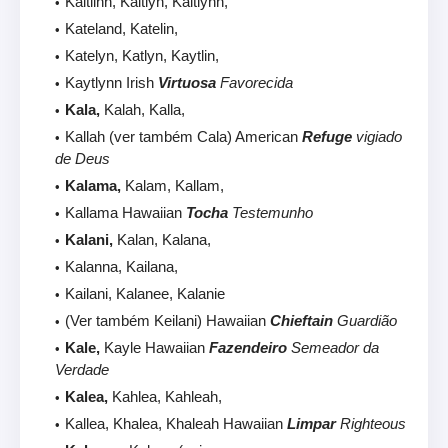
Kaitlinn, Kaitlyn, Kaitlynn,
Kateland, Katelin,
Katelyn, Katlyn, Kaytlin,
Kaytlynn Irish
Virtuosa
Favorecida
Kala,
Kalah, Kalla,
Kallah (ver também Cala) American
Refuge
vigiado
de Deus
Kalama,
Kalam, Kallam,
Kallama Hawaiian
Tocha
Testemunho
Kalani,
Kalan, Kalana,
Kalanna, Kailana,
Kailani, Kalanee, Kalanie
(Ver também Keilani) Hawaiian
Chieftain
Guardião
Kale,
Kayle Hawaiian
Fazendeiro
Semeador da
Verdade
Kalea,
Kahlea, Kahleah,
Kallea, Khalea, Khaleah Hawaiian
Limpar
Righteous