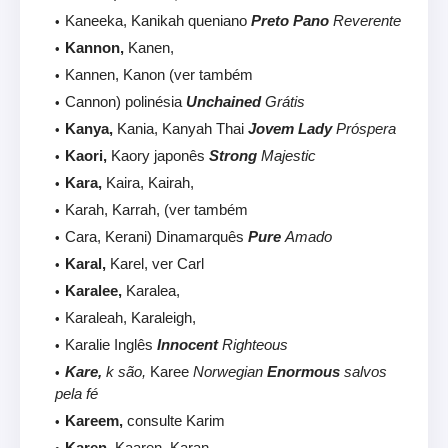
Kaneeka, Kanikah queniano
Preto Pano
Reverente
Kannon,
Kanen,
Kannen, Kanon (ver também
Cannon) polinésia
Unchained
Grátis
Kanya,
Kania, Kanyah Thai
Jovem Lady
Próspera
Kaori,
Kaory japonês
Strong
Majestic
Kara,
Kaira, Kairah,
Karah, Karrah, (ver também
Cara, Kerani) Dinamarquês
Pure
Amado
Karal,
Karel, ver Carl
Karalee,
Karalea,
Karaleah, Karaleigh,
Karalie Inglês
Innocent
Righteous
Kare,
k são,
Karee
Norwegian
Enormous
salvos
pela fé
Kareem,
consulte Karim
Karen,
Kaaren, Karan,