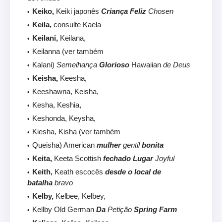
Keiko,
Keiki japonês
Criança Feliz
Chosen
Keila,
consulte Kaela
Keilani,
Keilana,
Keilanna (ver também
Kalani)
Semelhança
Glorioso
Hawaiian
de Deus
Keisha,
Keesha,
Keeshawna, Keisha,
Kesha, Keshia,
Keshonda, Keysha,
Kiesha, Kisha (ver também
Queisha) American
mulher
gentil
bonita
Keita,
Keeta Scottish
fechado Lugar
Joyful
Keith,
Keath escocês
desde o local de
batalha
bravo
Kelby,
Kelbee, Kelbey,
Kellby Old German
Da
Petição
Spring Farm