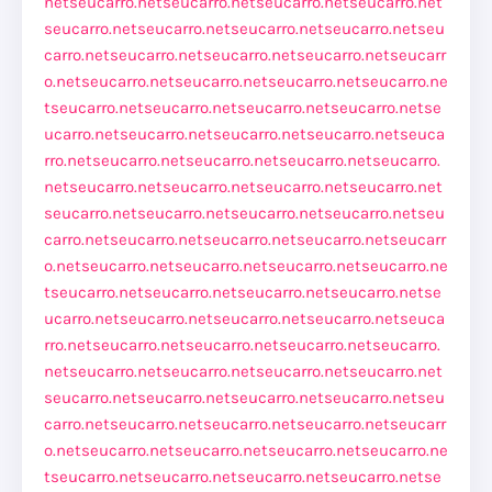
net
seucarro.net
seucarro.net
seucarro.net
seucarro.net
seucarro.net
seucarro.net
seucarro.net
seucarro.net
seu
carro.net
seucarro.net
seucarro.net
seucarro.net
seucarr
o.net
seucarro.net
seucarro.net
seucarro.net
seucarro.ne
t
seucarro.net
seucarro.net
seucarro.net
seucarro.net
se
ucarro.net
seucarro.net
seucarro.net
seucarro.net
seuca
rro.net
seucarro.net
seucarro.net
seucarro.net
seucarro.
net
seucarro.net
seucarro.net
seucarro.net
seucarro.net
seucarro.net
seucarro.net
seucarro.net
seucarro.net
seu
carro.net
seucarro.net
seucarro.net
seucarro.net
seucarr
o.net
seucarro.net
seucarro.net
seucarro.net
seucarro.ne
t
seucarro.net
seucarro.net
seucarro.net
seucarro.net
se
ucarro.net
seucarro.net
seucarro.net
seucarro.net
seuca
rro.net
seucarro.net
seucarro.net
seucarro.net
seucarro.
net
seucarro.net
seucarro.net
seucarro.net
seucarro.net
seucarro.net
seucarro.net
seucarro.net
seucarro.net
seu
carro.net
seucarro.net
seucarro.net
seucarro.net
seucarr
o.net
seucarro.net
seucarro.net
seucarro.net
seucarro.ne
t
seucarro.net
seucarro.net
seucarro.net
seucarro.net
se