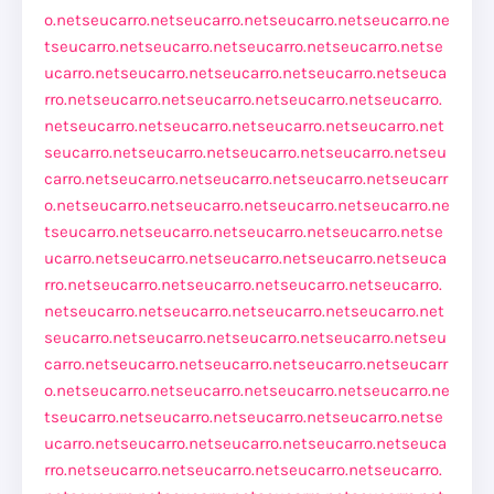
o.net
seucarro.net
seucarro.net
seucarro.net
seucarro.ne
t
seucarro.net
seucarro.net
seucarro.net
seucarro.net
se
ucarro.net
seucarro.net
seucarro.net
seucarro.net
seuca
rro.net
seucarro.net
seucarro.net
seucarro.net
seucarro.
net
seucarro.net
seucarro.net
seucarro.net
seucarro.net
seucarro.net
seucarro.net
seucarro.net
seucarro.net
seu
carro.net
seucarro.net
seucarro.net
seucarro.net
seucarr
o.net
seucarro.net
seucarro.net
seucarro.net
seucarro.ne
t
seucarro.net
seucarro.net
seucarro.net
seucarro.net
se
ucarro.net
seucarro.net
seucarro.net
seucarro.net
seuca
rro.net
seucarro.net
seucarro.net
seucarro.net
seucarro.
net
seucarro.net
seucarro.net
seucarro.net
seucarro.net
seucarro.net
seucarro.net
seucarro.net
seucarro.net
seu
carro.net
seucarro.net
seucarro.net
seucarro.net
seucarr
o.net
seucarro.net
seucarro.net
seucarro.net
seucarro.ne
t
seucarro.net
seucarro.net
seucarro.net
seucarro.net
se
ucarro.net
seucarro.net
seucarro.net
seucarro.net
seuca
rro.net
seucarro.net
seucarro.net
seucarro.net
seucarro.