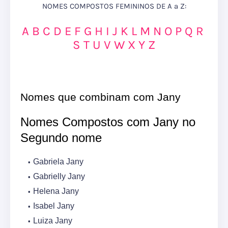
NOMES COMPOSTOS FEMININOS DE A a Z:
A
B
C
D
E
F
G
H
I
J
K
L
M
N
O
P
Q
R
S
T
U
V
W
X
Y
Z
Nomes que combinam com Jany
Nomes Compostos com Jany no
Segundo nome
Gabriela Jany
Gabrielly Jany
Helena Jany
Isabel Jany
Luiza Jany