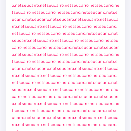
o.net
seucarro.net
seucarro.net
seucarro.net
seucarro.ne
t
seucarro.net
seucarro.net
seucarro.net
seucarro.net
se
ucarro.net
seucarro.net
seucarro.net
seucarro.net
seuca
rro.net
seucarro.net
seucarro.net
seucarro.net
seucarro.
net
seucarro.net
seucarro.net
seucarro.net
seucarro.net
seucarro.net
seucarro.net
seucarro.net
seucarro.net
seu
carro.net
seucarro.net
seucarro.net
seucarro.net
seucarr
o.net
seucarro.net
seucarro.net
seucarro.net
seucarro.ne
t
seucarro.net
seucarro.net
seucarro.net
seucarro.net
se
ucarro.net
seucarro.net
seucarro.net
seucarro.net
seuca
rro.net
seucarro.net
seucarro.net
seucarro.net
seucarro.
net
seucarro.net
seucarro.net
seucarro.net
seucarro.net
seucarro.net
seucarro.net
seucarro.net
seucarro.net
seu
carro.net
seucarro.net
seucarro.net
seucarro.net
seucarr
o.net
seucarro.net
seucarro.net
seucarro.net
seucarro.ne
t
seucarro.net
seucarro.net
seucarro.net
seucarro.net
se
ucarro.net
seucarro.net
seucarro.net
seucarro.net
seuca
rro.net
seucarro.net
seucarro.net
seucarro.net
seucarro.