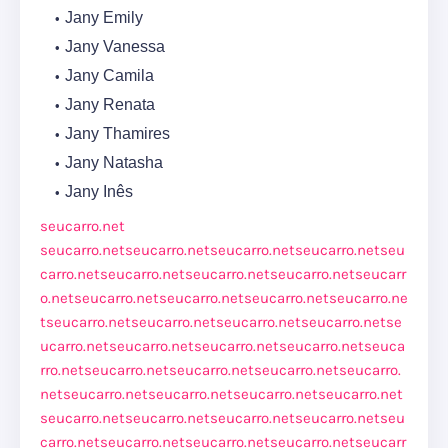
Jany Emily
Jany Vanessa
Jany Camila
Jany Renata
Jany Thamires
Jany Natasha
Jany Inês
seucarro.net
seucarro.net
seucarro.net
seucarro.net
seucarro.net
seu
carro.net
seucarro.net
seucarro.net
seucarro.net
seucarr
o.net
seucarro.net
seucarro.net
seucarro.net
seucarro.ne
t
seucarro.net
seucarro.net
seucarro.net
seucarro.net
se
ucarro.net
seucarro.net
seucarro.net
seucarro.net
seuca
rro.net
seucarro.net
seucarro.net
seucarro.net
seucarro.
net
seucarro.net
seucarro.net
seucarro.net
seucarro.net
seucarro.net
seucarro.net
seucarro.net
seucarro.net
seu
carro.net
seucarro.net
seucarro.net
seucarro.net
seucarr