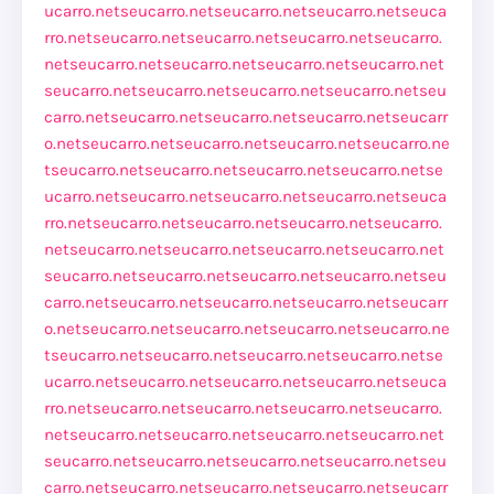
ucarro.net
seucarro.net
seucarro.net
seucarro.net
seuca
rro.net
seucarro.net
seucarro.net
seucarro.net
seucarro.
net
seucarro.net
seucarro.net
seucarro.net
seucarro.net
seucarro.net
seucarro.net
seucarro.net
seucarro.net
seu
carro.net
seucarro.net
seucarro.net
seucarro.net
seucarr
o.net
seucarro.net
seucarro.net
seucarro.net
seucarro.ne
t
seucarro.net
seucarro.net
seucarro.net
seucarro.net
se
ucarro.net
seucarro.net
seucarro.net
seucarro.net
seuca
rro.net
seucarro.net
seucarro.net
seucarro.net
seucarro.
net
seucarro.net
seucarro.net
seucarro.net
seucarro.net
seucarro.net
seucarro.net
seucarro.net
seucarro.net
seu
carro.net
seucarro.net
seucarro.net
seucarro.net
seucarr
o.net
seucarro.net
seucarro.net
seucarro.net
seucarro.ne
t
seucarro.net
seucarro.net
seucarro.net
seucarro.net
se
ucarro.net
seucarro.net
seucarro.net
seucarro.net
seuca
rro.net
seucarro.net
seucarro.net
seucarro.net
seucarro.
net
seucarro.net
seucarro.net
seucarro.net
seucarro.net
seucarro.net
seucarro.net
seucarro.net
seucarro.net
seu
carro.net
seucarro.net
seucarro.net
seucarro.net
seucarr