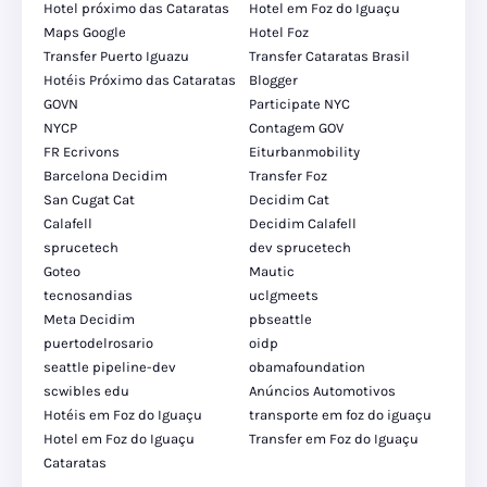
Hotel próximo das Cataratas
Hotel em Foz do Iguaçu
Maps Google
Hotel Foz
Transfer Puerto Iguazu
Transfer Cataratas Brasil
Hotéis Próximo das Cataratas
Blogger
GOVN
Participate NYC
NYCP
Contagem GOV
FR Ecrivons
Eiturbanmobility
Barcelona Decidim
Transfer Foz
San Cugat Cat
Decidim Cat
Calafell
Decidim Calafell
sprucetech
dev sprucetech
Goteo
Mautic
tecnosandias
uclgmeets
Meta Decidim
pbseattle
puertodelrosario
oidp
seattle pipeline-dev
obamafoundation
scwibles edu
Anúncios Automotivos
Hotéis em Foz do Iguaçu
transporte em foz do iguaçu
Hotel em Foz do Iguaçu
Transfer em Foz do Iguaçu
Cataratas