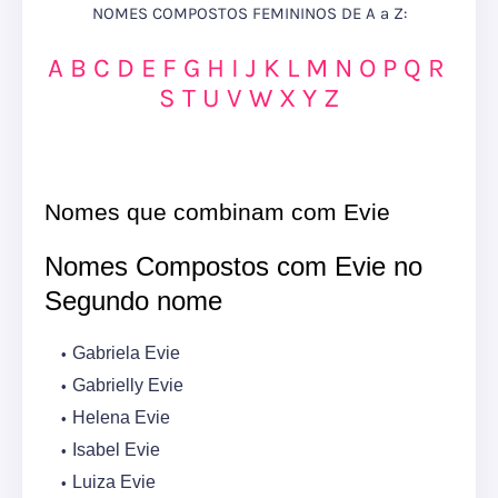
NOMES COMPOSTOS FEMININOS DE A a Z:
A
B
C
D
E
F
G
H
I
J
K
L
M
N
O
P
Q
R
S
T
U
V
W
X
Y
Z
Nomes que combinam com Evie
Nomes Compostos com Evie no
Segundo nome
Gabriela Evie
Gabrielly Evie
Helena Evie
Isabel Evie
Luiza Evie