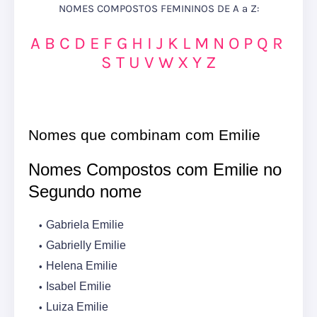
NOMES COMPOSTOS FEMININOS DE A a Z:
A
B
C
D
E
F
G
H
I
J
K
L
M
N
O
P
Q
R
S
T
U
V
W
X
Y
Z
Nomes que combinam com Emilie
Nomes Compostos com Emilie no
Segundo nome
Gabriela Emilie
Gabrielly Emilie
Helena Emilie
Isabel Emilie
Luiza Emilie