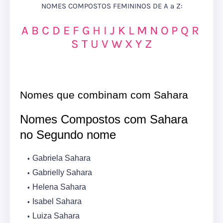
NOMES COMPOSTOS FEMININOS DE A a Z:
A
B
C
D
E
F
G
H
I
J
K
L
M
N
O
P
Q
R
S
T
U
V
W
X
Y
Z
Nomes que combinam com Sahara
Nomes Compostos com Sahara
no Segundo nome
Gabriela Sahara
Gabrielly Sahara
Helena Sahara
Isabel Sahara
Luiza Sahara