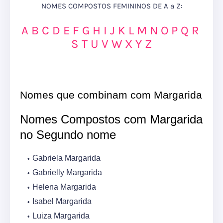
NOMES COMPOSTOS FEMININOS DE A a Z:
A
B
C
D
E
F
G
H
I
J
K
L
M
N
O
P
Q
R
S
T
U
V
W
X
Y
Z
Nomes que combinam com Margarida
Nomes Compostos com Margarida
no Segundo nome
Gabriela Margarida
Gabrielly Margarida
Helena Margarida
Isabel Margarida
Luiza Margarida