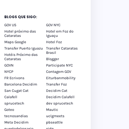
BLOGS QUE SIGO:
GOV US
GOV NYC
Hotel próximo das
Hotel em Foz do
Cataratas
Iguaçu
Maps Google
Hotel Foz
Transfer Puerto Iguazu
Transfer Cataratas
Brasil
Hotéis Próximo das
Cataratas
Blogger
GOVN
Participate NYC
NYCP
Contagem GOV
FR Ecrivons
Eiturbanmobility
Barcelona Decidim
Transfer Foz
San Cugat Cat
Decidim Cat
Calafell
Decidim Calafell
sprucetech
dev sprucetech
Goteo
Mautic
tecnosandias
uclgmeets
Meta Decidim
pbseattle
puertodelrosario
oidp