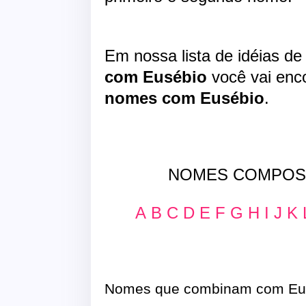
Em nossa lista de idéias d
com Eusébio
você vai enco
nomes com Eusébio
.
NOMES COMPOSTO
A
B
C
D
E
F
G
H
I
J
K
Nomes que combinam com Eu