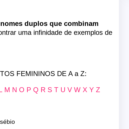
e
nomes duplos que combinam
ntrar uma infinidade de exemplos de
S FEMININOS DE A a Z:
L
M
N
O
P
Q
R
S
T
U
V
W
X
Y
Z
sébio