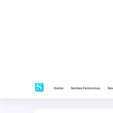
Home
Nomes Femininos
No