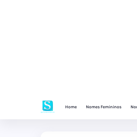
Home
Nomes Femininos
No