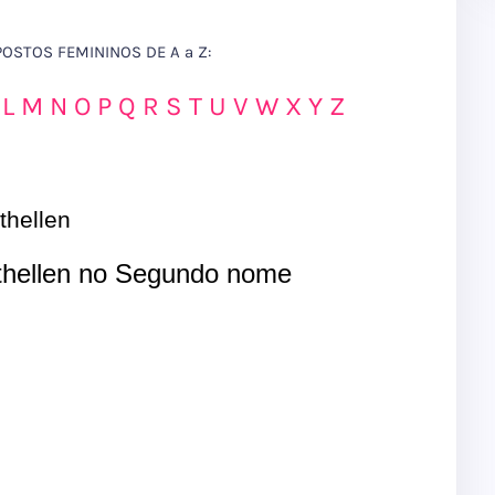
STOS FEMININOS DE A a Z:
L
M
N
O
P
Q
R
S
T
U
V
W
X
Y
Z
hellen
hellen no Segundo nome