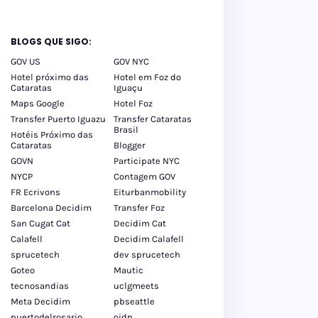
BLOGS QUE SIGO:
GOV US
GOV NYC
Hotel próximo das
Hotel em Foz do
Cataratas
Iguaçu
Maps Google
Hotel Foz
Transfer Puerto Iguazu
Transfer Cataratas
Brasil
Hotéis Próximo das
Cataratas
Blogger
GOVN
Participate NYC
NYCP
Contagem GOV
FR Ecrivons
Eiturbanmobility
Barcelona Decidim
Transfer Foz
San Cugat Cat
Decidim Cat
Calafell
Decidim Calafell
sprucetech
dev sprucetech
Goteo
Mautic
tecnosandias
uclgmeets
Meta Decidim
pbseattle
puertodelrosario
oidp