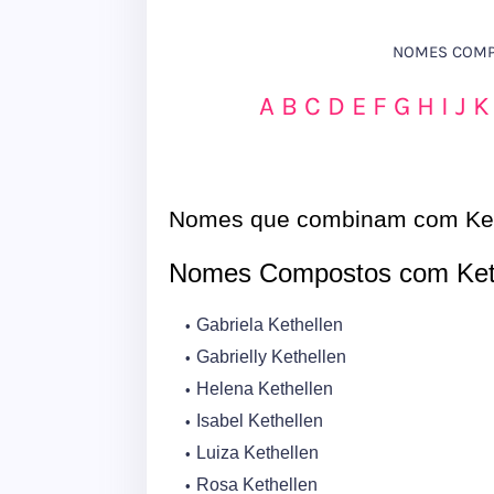
NOMES COMPO
A
B
C
D
E
F
G
H
I
J
K
Nomes que combinam com Ket
Nomes Compostos com Ket
Gabriela Kethellen
Gabrielly Kethellen
Helena Kethellen
Isabel Kethellen
Luiza Kethellen
Rosa Kethellen