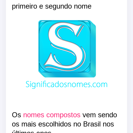
primeiro e segundo nome
Os
nomes compostos
vem sendo
os mais escolhidos no Brasil nos