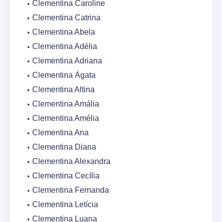
Clementina Caroline
Clementina Catrina
Clementina Abela
Clementina Adélia
Clementina Adriana
Clementina Ágata
Clementina Altina
Clementina Amália
Clementina Amélia
Clementina Ana
Clementina Diana
Clementina Alexandra
Clementina Cecília
Clementina Fernanda
Clementina Letícia
Clementina Luana