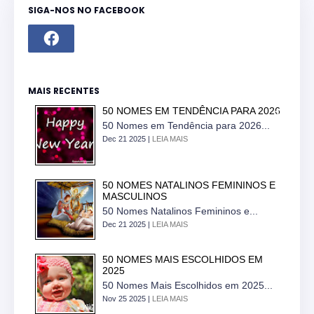
SIGA-NOS NO FACEBOOK
MAIS RECENTES
50 NOMES EM TENDÊNCIA PARA 2026
50 Nomes em Tendência para 2026...
Dec 21 2025 |
LEIA MAIS
50 NOMES NATALINOS FEMININOS E
MASCULINOS
50 Nomes Natalinos Femininos e...
Dec 21 2025 |
LEIA MAIS
50 NOMES MAIS ESCOLHIDOS EM
2025
50 Nomes Mais Escolhidos em 2025...
Nov 25 2025 |
LEIA MAIS