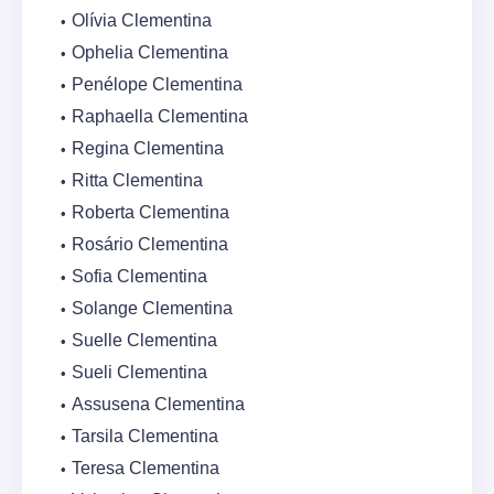
Olívia Clementina
Ophelia Clementina
Penélope Clementina
Raphaella Clementina
Regina Clementina
Ritta Clementina
Roberta Clementina
Rosário Clementina
Sofia Clementina
Solange Clementina
Suelle Clementina
Sueli Clementina
Assusena Clementina
Tarsila Clementina
Teresa Clementina