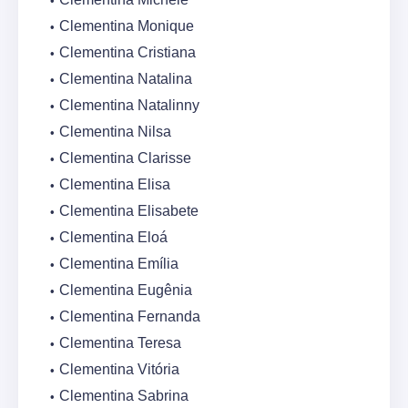
Clementina Monique
Clementina Cristiana
Clementina Natalina
Clementina Natalinny
Clementina Nilsa
Clementina Clarisse
Clementina Elisa
Clementina Elisabete
Clementina Eloá
Clementina Emília
Clementina Eugênia
Clementina Fernanda
Clementina Teresa
Clementina Vitória
Clementina Sabrina