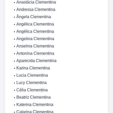
Anastácia Clementina
Andressa Clementina
Ângela Clementina
Angélica Clementina
Angélica Clementina
Angelina Clementina
Anselma Clementina
Antonina Clementina
Aparecida Clementina
Karina Clementina
Lucia Clementina
Lucy Clementina
Célia Clementina
Beatriz Clementina
Katerina Clementina
Catarina Clementina