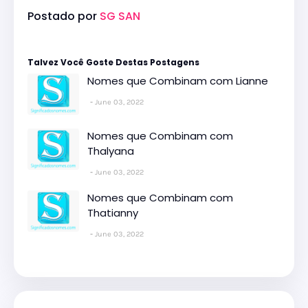
Postado por
SG SAN
Talvez Você Goste Destas Postagens
Nomes que Combinam com Lianne
June 03, 2022
Nomes que Combinam com
Thalyana
June 03, 2022
Nomes que Combinam com
Thatianny
June 03, 2022