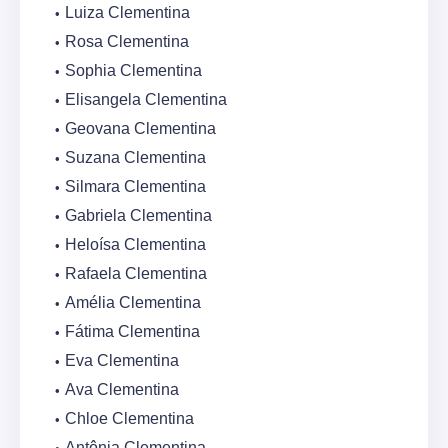
Luiza Clementina
Rosa Clementina
Sophia Clementina
Elisangela Clementina
Geovana Clementina
Suzana Clementina
Silmara Clementina
Gabriela Clementina
Heloísa Clementina
Rafaela Clementina
Amélia Clementina
Fátima Clementina
Eva Clementina
Ava Clementina
Chloe Clementina
Antônia Clementina