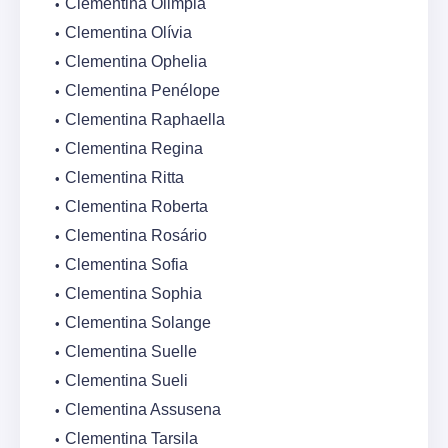
Clementina Olimpia
Clementina Olívia
Clementina Ophelia
Clementina Penélope
Clementina Raphaella
Clementina Regina
Clementina Ritta
Clementina Roberta
Clementina Rosário
Clementina Sofia
Clementina Sophia
Clementina Solange
Clementina Suelle
Clementina Sueli
Clementina Assusena
Clementina Tarsila