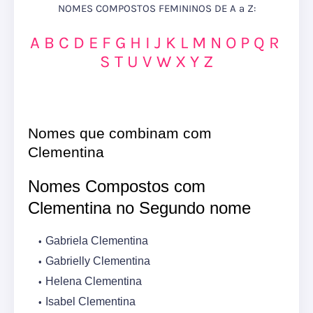
NOMES COMPOSTOS FEMININOS DE A a Z:
A
B
C
D
E
F
G
H
I
J
K
L
M
N
O
P
Q
R
S
T
U
V
W
X
Y
Z
Nomes que combinam com
Clementina
Nomes Compostos com
Clementina no Segundo nome
Gabriela Clementina
Gabrielly Clementina
Helena Clementina
Isabel Clementina