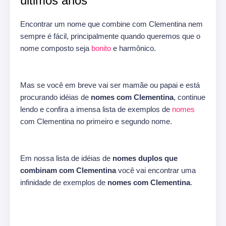
últimos anos
Encontrar um nome que combine com Clementina nem
sempre é fácil, principalmente quando queremos que o
nome composto seja
bonito
e harmônico.
Mas se você em breve vai ser mamãe ou papai e está
procurando idéias de
nomes com Clementina
, continue
lendo e confira a imensa lista de exemplos de
nomes
com Clementina no primeiro e segundo nome.
Em nossa lista de idéias de
nomes duplos que
combinam com Clementina
você vai encontrar uma
infinidade de exemplos de
nomes com Clementina
.