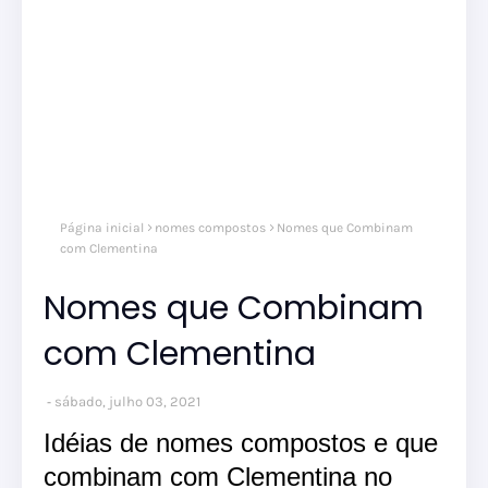
Página inicial
nomes compostos
Nomes que Combinam
com Clementina
Nomes que Combinam
com Clementina
sábado, julho 03, 2021
Idéias de nomes compostos e que
combinam com Clementina no