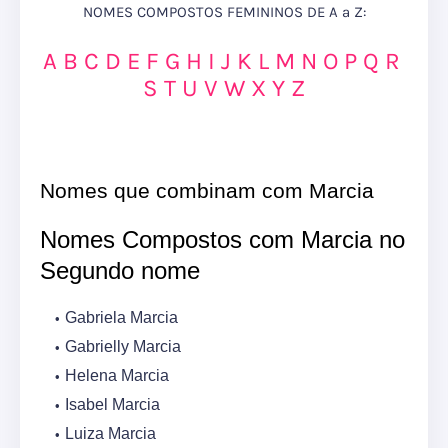
NOMES COMPOSTOS FEMININOS DE A a Z:
A
B
C
D
E
F
G
H
I
J
K
L
M
N
O
P
Q
R
S
T
U
V
W
X
Y
Z
Nomes que combinam com Marcia
Nomes Compostos com Marcia no
Segundo nome
Gabriela Marcia
Gabrielly Marcia
Helena Marcia
Isabel Marcia
Luiza Marcia