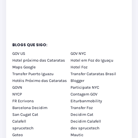
BLOGS QUE SIGO:
GOV US
GOV NYC
Hotel próximo das Cataratas
Hotel em Foz do Iguaçu
Maps Google
Hotel Foz
Transfer Puerto Iguazu
Transfer Cataratas Brasil
Hotéis Próximo das Cataratas
Blogger
GOVN
Participate NYC
NYCP
Contagem GOV
FR Ecrivons
Eiturbanmobility
Barcelona Decidim
Transfer Foz
San Cugat Cat
Decidim Cat
Calafell
Decidim Calafell
sprucetech
dev sprucetech
Goteo
Mautic