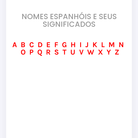
NOMES ESPANHÓIS E SEUS
SIGNIFICADOS
A
B
C
D
E
F
G
H
I
J
K
L
M
N
O
P
Q
R
S
T
U
V
W
X
Y
Z