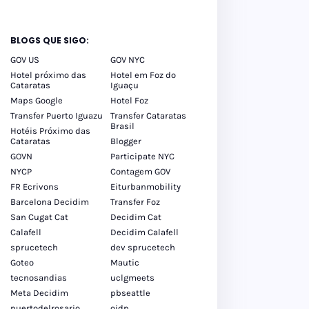
BLOGS QUE SIGO:
GOV US
GOV NYC
Hotel próximo das
Hotel em Foz do
Cataratas
Iguaçu
Maps Google
Hotel Foz
Transfer Puerto Iguazu
Transfer Cataratas
Brasil
Hotéis Próximo das
Cataratas
Blogger
GOVN
Participate NYC
NYCP
Contagem GOV
FR Ecrivons
Eiturbanmobility
Barcelona Decidim
Transfer Foz
San Cugat Cat
Decidim Cat
Calafell
Decidim Calafell
sprucetech
dev sprucetech
Goteo
Mautic
tecnosandias
uclgmeets
Meta Decidim
pbseattle
puertodelrosario
oidp