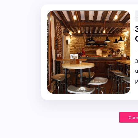
3
u
p
Carr