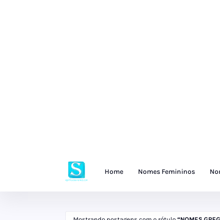
Home
Nomes Femininos
No
Mostrando postagens com o rótulo
NOMES GREG