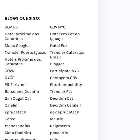
BLOGS QUE SIGO:
GOV US
GOV NYC
Hotel próximo das
Hotel em Foz do
Cataratas
Iguaçu
Maps Google
Hotel Foz
Transfer Puerto Iguazu
Transfer Cataratas
Brasil
Hotéis Próximo das
Cataratas
Blogger
GOVN
Participate NYC
NYCP
Contagem GOV
FR Ecrivons
Eiturbanmobility
Barcelona Decidim
Transfer Foz
San Cugat Cat
Decidim Cat
Calafell
Decidim Calafell
sprucetech
dev sprucetech
Goteo
Mautic
tecnosandias
uclgmeets
Meta Decidim
pbseattle
puertodelrosario
oidp