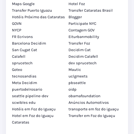
Maps Google
Hotel Foz
Transfer Puerto Iguazu
Transfer Cataratas Brasil
Hotéis Próximo das Cataratas
Blogger
GOVN
Participate NYC
NYCP
Contagem GOV
FR Ecrivons
Eiturbanmobility
Barcelona Decidim
Transfer Foz
San Cugat Cat
Decidim Cat
Calafell
Decidim Calafell
sprucetech
dev sprucetech
Goteo
Mautic
tecnosandias
uclgmeets
Meta Decidim
pbseattle
puertodelrosario
oidp
seattle pipeline-dev
obamafoundation
scwibles edu
Anúncios Automotivos
Hotéis em Foz do Iguaçu
transporte em foz do iguaçu
Hotel em Foz do Iguaçu
Transfer em Foz do Iguaçu
Cataratas