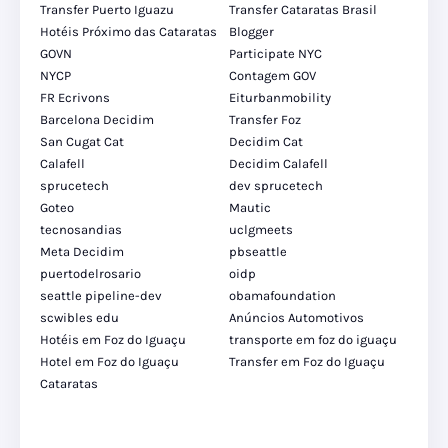
Transfer Puerto Iguazu
Transfer Cataratas Brasil
Hotéis Próximo das Cataratas
Blogger
GOVN
Participate NYC
NYCP
Contagem GOV
FR Ecrivons
Eiturbanmobility
Barcelona Decidim
Transfer Foz
San Cugat Cat
Decidim Cat
Calafell
Decidim Calafell
sprucetech
dev sprucetech
Goteo
Mautic
tecnosandias
uclgmeets
Meta Decidim
pbseattle
puertodelrosario
oidp
seattle pipeline-dev
obamafoundation
scwibles edu
Anúncios Automotivos
Hotéis em Foz do Iguaçu
transporte em foz do iguaçu
Hotel em Foz do Iguaçu
Transfer em Foz do Iguaçu
Cataratas