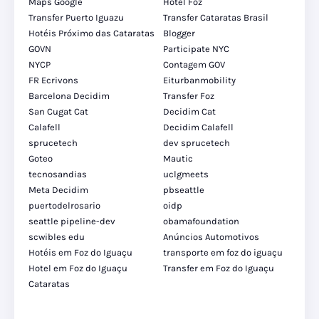
Maps Google
Hotel Foz
Transfer Puerto Iguazu
Transfer Cataratas Brasil
Hotéis Próximo das Cataratas
Blogger
GOVN
Participate NYC
NYCP
Contagem GOV
FR Ecrivons
Eiturbanmobility
Barcelona Decidim
Transfer Foz
San Cugat Cat
Decidim Cat
Calafell
Decidim Calafell
sprucetech
dev sprucetech
Goteo
Mautic
tecnosandias
uclgmeets
Meta Decidim
pbseattle
puertodelrosario
oidp
seattle pipeline-dev
obamafoundation
scwibles edu
Anúncios Automotivos
Hotéis em Foz do Iguaçu
transporte em foz do iguaçu
Hotel em Foz do Iguaçu
Transfer em Foz do Iguaçu
Cataratas