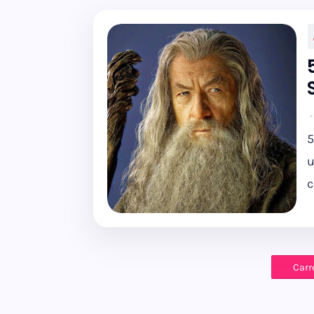
5
u
c
Carr