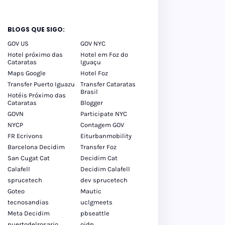
BLOGS QUE SIGO:
GOV US
GOV NYC
Hotel próximo das
Hotel em Foz do
Cataratas
Iguaçu
Maps Google
Hotel Foz
Transfer Puerto Iguazu
Transfer Cataratas
Brasil
Hotéis Próximo das
Cataratas
Blogger
GOVN
Participate NYC
NYCP
Contagem GOV
FR Ecrivons
Eiturbanmobility
Barcelona Decidim
Transfer Foz
San Cugat Cat
Decidim Cat
Calafell
Decidim Calafell
sprucetech
dev sprucetech
Goteo
Mautic
tecnosandias
uclgmeets
Meta Decidim
pbseattle
puertodelrosario
oidp