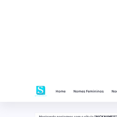
Home
Nomes Femininos
No
Mostrando postagens com o rótulo
NICKNAMES