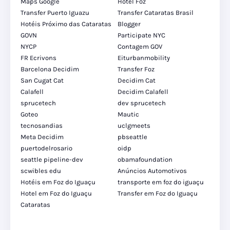
Maps Google
Hotel Foz
Transfer Puerto Iguazu
Transfer Cataratas Brasil
Hotéis Próximo das Cataratas
Blogger
GOVN
Participate NYC
NYCP
Contagem GOV
FR Ecrivons
Eiturbanmobility
Barcelona Decidim
Transfer Foz
San Cugat Cat
Decidim Cat
Calafell
Decidim Calafell
sprucetech
dev sprucetech
Goteo
Mautic
tecnosandias
uclgmeets
Meta Decidim
pbseattle
puertodelrosario
oidp
seattle pipeline-dev
obamafoundation
scwibles edu
Anúncios Automotivos
Hotéis em Foz do Iguaçu
transporte em foz do iguaçu
Hotel em Foz do Iguaçu
Transfer em Foz do Iguaçu
Cataratas