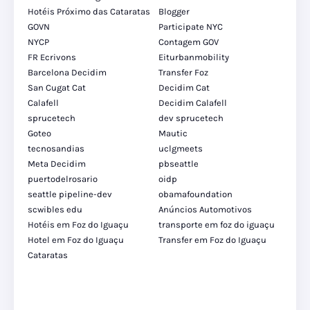
Hotéis Próximo das Cataratas
Blogger
GOVN
Participate NYC
NYCP
Contagem GOV
FR Ecrivons
Eiturbanmobility
Barcelona Decidim
Transfer Foz
San Cugat Cat
Decidim Cat
Calafell
Decidim Calafell
sprucetech
dev sprucetech
Goteo
Mautic
tecnosandias
uclgmeets
Meta Decidim
pbseattle
puertodelrosario
oidp
seattle pipeline-dev
obamafoundation
scwibles edu
Anúncios Automotivos
Hotéis em Foz do Iguaçu
transporte em foz do iguaçu
Hotel em Foz do Iguaçu
Transfer em Foz do Iguaçu
Cataratas