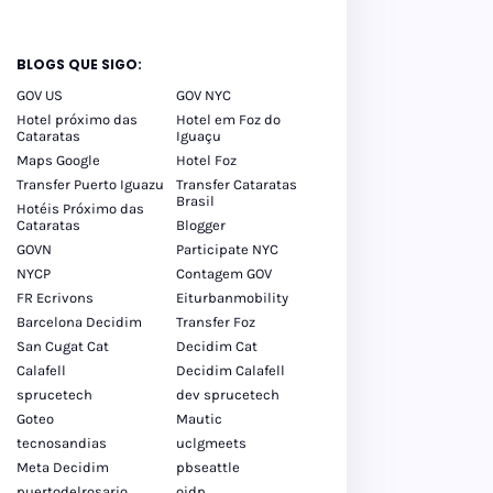
BLOGS QUE SIGO:
GOV US
GOV NYC
Hotel próximo das
Hotel em Foz do
Cataratas
Iguaçu
Maps Google
Hotel Foz
Transfer Puerto Iguazu
Transfer Cataratas
Brasil
Hotéis Próximo das
Cataratas
Blogger
GOVN
Participate NYC
NYCP
Contagem GOV
FR Ecrivons
Eiturbanmobility
Barcelona Decidim
Transfer Foz
San Cugat Cat
Decidim Cat
Calafell
Decidim Calafell
sprucetech
dev sprucetech
Goteo
Mautic
tecnosandias
uclgmeets
Meta Decidim
pbseattle
puertodelrosario
oidp