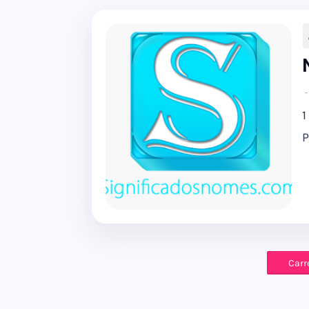
1
P
Carr