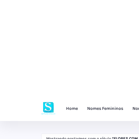
Home
Nomes Femininos
No
Mostrando postagens com o rótulo
FLORES COM 