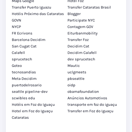
Maps Google
Hotel Foz
Transfer Puerto Iguazu
Transfer Cataratas Brasil
Hotéis Próximo das Cataratas
Blogger
GOVN
Participate NYC
NYCP
Contagem GOV
FR Ecrivons
Eiturbanmobility
Barcelona Decidim
Transfer Foz
San Cugat Cat
Decidim Cat
Calafell
Decidim Calafell
sprucetech
dev sprucetech
Goteo
Mautic
tecnosandias
uclgmeets
Meta Decidim
pbseattle
puertodelrosario
oidp
seattle pipeline-dev
obamafoundation
scwibles edu
Anúncios Automotivos
Hotéis em Foz do Iguaçu
transporte em foz do iguaçu
Hotel em Foz do Iguaçu
Transfer em Foz do Iguaçu
Cataratas