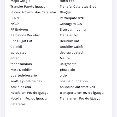
Maps Google
Hotel Foz
Transfer Puerto Iguazu
Transfer Cataratas Brasil
Hotéis Próximo das Cataratas
Blogger
GOVN
Participate NYC
NYCP
Contagem GOV
FR Ecrivons
Eiturbanmobility
Barcelona Decidim
Transfer Foz
San Cugat Cat
Decidim Cat
Calafell
Decidim Calafell
sprucetech
dev sprucetech
Goteo
Mautic
tecnosandias
uclgmeets
Meta Decidim
pbseattle
puertodelrosario
oidp
seattle pipeline-dev
obamafoundation
scwibles edu
Anúncios Automotivos
Hotéis em Foz do Iguaçu
transporte em foz do iguaçu
Hotel em Foz do Iguaçu
Transfer em Foz do Iguaçu
Cataratas