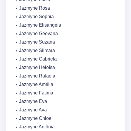
Jazmyne Rosa
Jazmyne Sophia
Jazmyne Elisangela
Jazmyne Geovana
Jazmyne Suzana
Jazmyne Silmara
Jazmyne Gabriela
Jazmyne Heloísa
Jazmyne Rafaela
Jazmyne Amélia
Jazmyne Fátima
Jazmyne Eva
Jazmyne Ava
Jazmyne Chloe
Jazmyne Antônia