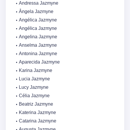
Andressa Jazmyne
Ângela Jazmyne
Angélica Jazmyne
Angélica Jazmyne
Angelina Jazmyne
Anselma Jazmyne
Antonina Jazmyne
Aparecida Jazmyne
Karina Jazmyne
Lucia Jazmyne
Lucy Jazmyne
Célia Jazmyne
Beatriz Jazmyne
Katerina Jazmyne
Catarina Jazmyne
Augusta Jazmyne