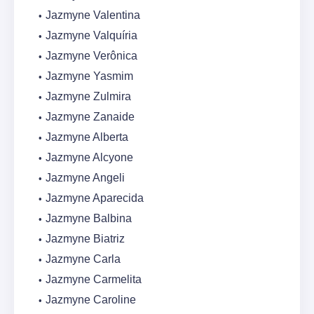
Jazmyne Valentina
Jazmyne Valquíria
Jazmyne Verônica
Jazmyne Yasmim
Jazmyne Zulmira
Jazmyne Zanaide
Jazmyne Alberta
Jazmyne Alcyone
Jazmyne Angeli
Jazmyne Aparecida
Jazmyne Balbina
Jazmyne Biatriz
Jazmyne Carla
Jazmyne Carmelita
Jazmyne Caroline