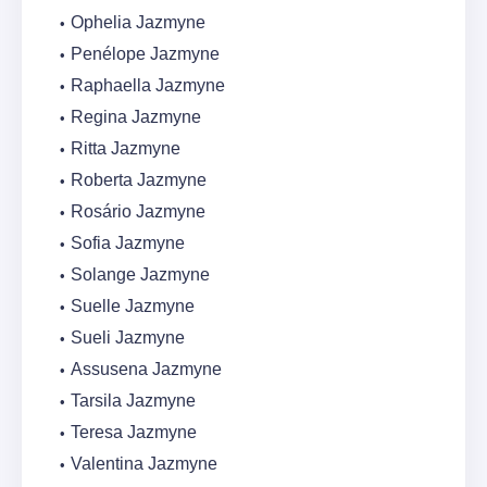
Ophelia Jazmyne
Penélope Jazmyne
Raphaella Jazmyne
Regina Jazmyne
Ritta Jazmyne
Roberta Jazmyne
Rosário Jazmyne
Sofia Jazmyne
Solange Jazmyne
Suelle Jazmyne
Sueli Jazmyne
Assusena Jazmyne
Tarsila Jazmyne
Teresa Jazmyne
Valentina Jazmyne