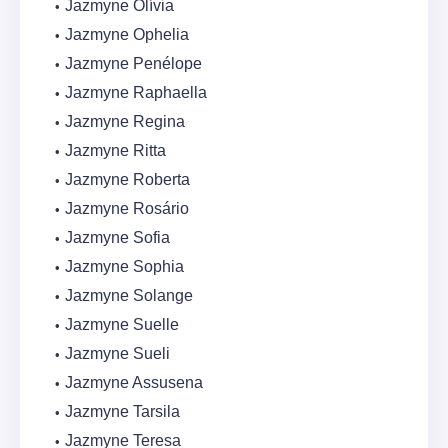
Jazmyne Olívia
Jazmyne Ophelia
Jazmyne Penélope
Jazmyne Raphaella
Jazmyne Regina
Jazmyne Ritta
Jazmyne Roberta
Jazmyne Rosário
Jazmyne Sofia
Jazmyne Sophia
Jazmyne Solange
Jazmyne Suelle
Jazmyne Sueli
Jazmyne Assusena
Jazmyne Tarsila
Jazmyne Teresa