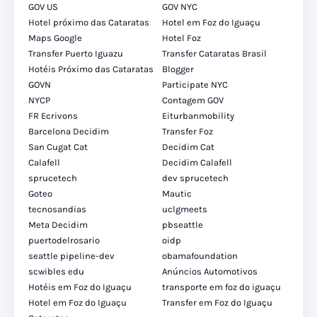
GOV US
GOV NYC
Hotel próximo das Cataratas
Hotel em Foz do Iguaçu
Maps Google
Hotel Foz
Transfer Puerto Iguazu
Transfer Cataratas Brasil
Hotéis Próximo das Cataratas
Blogger
GOVN
Participate NYC
NYCP
Contagem GOV
FR Ecrivons
Eiturbanmobility
Barcelona Decidim
Transfer Foz
San Cugat Cat
Decidim Cat
Calafell
Decidim Calafell
sprucetech
dev sprucetech
Goteo
Mautic
tecnosandias
uclgmeets
Meta Decidim
pbseattle
puertodelrosario
oidp
seattle pipeline-dev
obamafoundation
scwibles edu
Anúncios Automotivos
Hotéis em Foz do Iguaçu
transporte em foz do iguaçu
Hotel em Foz do Iguaçu
Transfer em Foz do Iguaçu