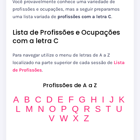
Você provavelmente conhece uma variedade de
profissões e ocupações, mas a seguir preparamos
uma lista variada de
profissões com a letra C
.
Lista de Profissões e Ocupações
com a letra C
Para navegar utilize o menu de letras de A a Z
localizado na parte superior de cada sessão de
Lista
de Profissões
.
Profissões de A a Z
A
B
C
D
E
F
G
H
I
J
K
L
M
N
O
P
Q
R
S
T
U
V
W
X
Z