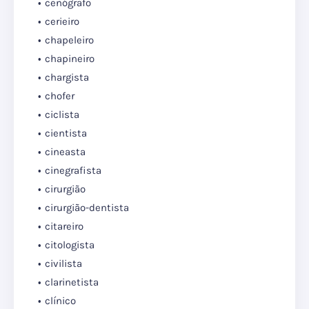
cenógrafo
cerieiro
chapeleiro
chapineiro
chargista
chofer
ciclista
cientista
cineasta
cinegrafista
cirurgião
cirurgião-dentista
citareiro
citologista
civilista
clarinetista
clínico