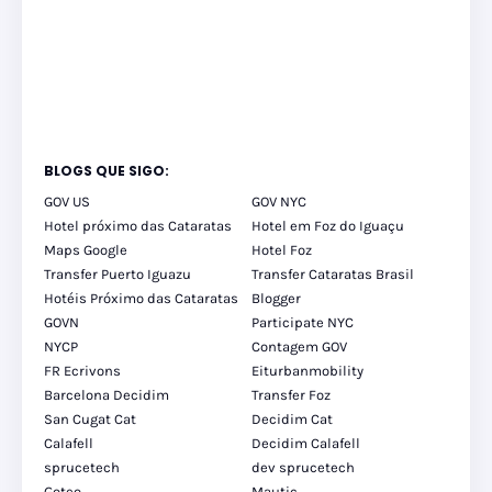
BLOGS QUE SIGO:
GOV US
GOV NYC
Hotel próximo das Cataratas
Hotel em Foz do Iguaçu
Maps Google
Hotel Foz
Transfer Puerto Iguazu
Transfer Cataratas Brasil
Hotéis Próximo das Cataratas
Blogger
GOVN
Participate NYC
NYCP
Contagem GOV
FR Ecrivons
Eiturbanmobility
Barcelona Decidim
Transfer Foz
San Cugat Cat
Decidim Cat
Calafell
Decidim Calafell
sprucetech
dev sprucetech
Goteo
Mautic