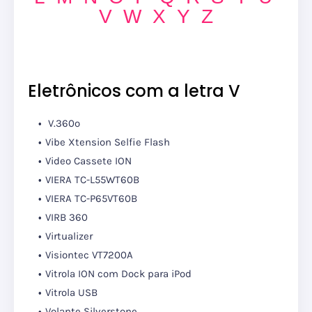
V
W
X
Y
Z
Eletrônicos com a letra V
V.360º
Vibe Xtension Selfie Flash
Video Cassete ION
VIERA TC-L55WT60B
VIERA TC-P65VT60B
VIRB 360
Virtualizer
Visiontec VT7200A
Vitrola ION com Dock para iPod
Vitrola USB
Volante Silverstone