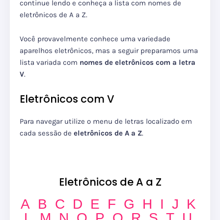
continue lendo e conheça a lista com nomes de
eletrônicos de A a Z.
Você provavelmente conhece uma variedade
aparelhos eletrônicos, mas a seguir preparamos uma
lista variada com
nomes de eletrônicos com a letra
V
.
Eletrônicos com V
Para navegar utilize o menu de letras localizado em
cada sessão de
eletrônicos de A a Z
.
Eletrônicos de A a Z
A
B
C
D
E
F
G
H
I
J
K
L
M
N
O
P
Q
R
S
T
U