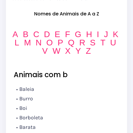
Nomes de Animais de A a Z
A
B
C
D
E
F
G
H
I
J
K
L
M
N
O
P
Q
R
S
T
U
V
W
X
Y
Z
Animais com b
Baleia
Burro
Boi
Borboleta
Barata