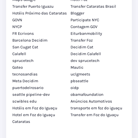
Transfer Puerto Iguazu
Transfer Cataratas Brasil
Hotéis Próximo das Cataratas
Blogger
GOVN
Participate NYC
NYCP
Contagem GOV
FR Ecrivons
Eiturbanmobility
Barcelona Decidim
Transfer Foz
San Cugat Cat
Decidim Cat
Calafell
Decidim Calafell
sprucetech
dev sprucetech
Goteo
Mautic
tecnosandias
uclgmeets
Meta Decidim
pbseattle
puertodelrosario
oidp
seattle pipeline-dev
obamafoundation
scwibles edu
Anúncios Automotivos
Hotéis em Foz do Iguaçu
transporte em foz do iguaçu
Hotel em Foz do Iguaçu
Transfer em Foz do Iguaçu
Cataratas