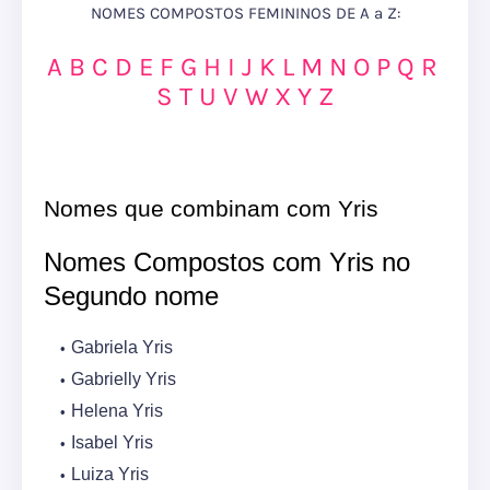
NOMES COMPOSTOS FEMININOS DE A a Z:
A
B
C
D
E
F
G
H
I
J
K
L
M
N
O
P
Q
R
S
T
U
V
W
X
Y
Z
Nomes que combinam com Yris
Nomes Compostos com Yris no
Segundo nome
Gabriela Yris
Gabrielly Yris
Helena Yris
Isabel Yris
Luiza Yris