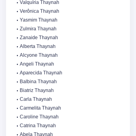
Valquíria Thaynah
Verônica Thaynah
Yasmim Thaynah
Zulmira Thaynah
Zanaide Thaynah
Alberta Thaynah
Alcyone Thaynah
Angeli Thaynah
Aparecida Thaynah
Balbina Thaynah
Biatriz Thaynah
Carla Thaynah
Carmelita Thaynah
Caroline Thaynah
Catrina Thaynah
Abela Thaynah