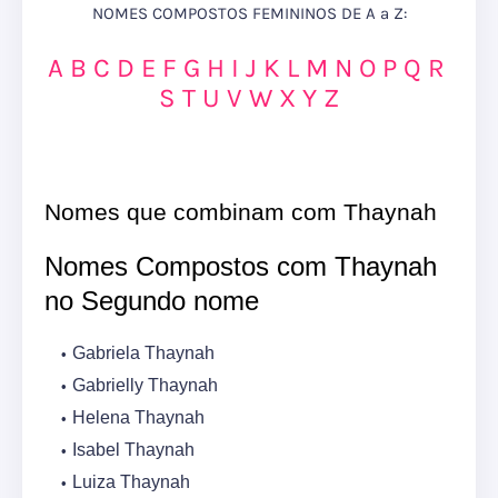
NOMES COMPOSTOS FEMININOS DE A a Z:
A
B
C
D
E
F
G
H
I
J
K
L
M
N
O
P
Q
R
S
T
U
V
W
X
Y
Z
Nomes que combinam com Thaynah
Nomes Compostos com Thaynah
no Segundo nome
Gabriela Thaynah
Gabrielly Thaynah
Helena Thaynah
Isabel Thaynah
Luiza Thaynah