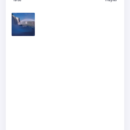
Taíse
Thayller