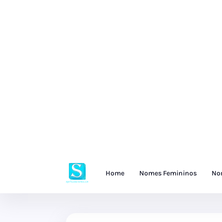
Home
Nomes Femininos
No