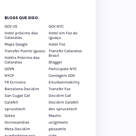
BLOGS QUE SIGO:
GOV US
GOV NYC
Hotel próximo das
Hotel em Foz do
Cataratas
Iguaçu
Maps Google
Hotel Foz
Transfer Puerto Iguazu
Transfer Cataratas
Brasil
Hotéis Próximo das
Cataratas
Blogger
GOVN
Participate NYC
NYCP
Contagem GOV
FR Ecrivons
Eiturbanmobility
Barcelona Decidim
Transfer Foz
San Cugat Cat
Decidim Cat
Calafell
Decidim Calafell
sprucetech
dev sprucetech
Goteo
Mautic
tecnosandias
uclgmeets
Meta Decidim
pbseattle
puertodelrosario
oidp