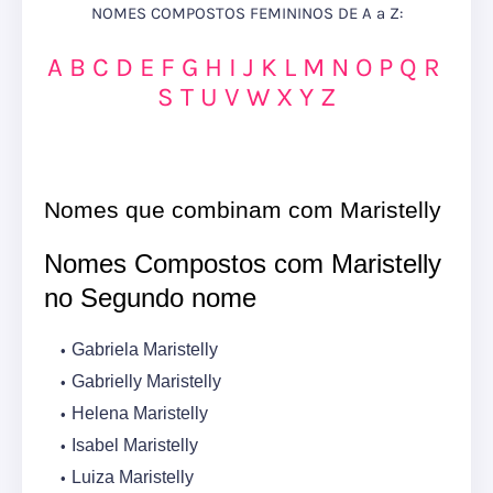
NOMES COMPOSTOS FEMININOS DE A a Z:
A
B
C
D
E
F
G
H
I
J
K
L
M
N
O
P
Q
R
S
T
U
V
W
X
Y
Z
Nomes que combinam com Maristelly
Nomes Compostos com Maristelly
no Segundo nome
Gabriela Maristelly
Gabrielly Maristelly
Helena Maristelly
Isabel Maristelly
Luiza Maristelly