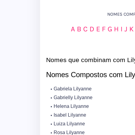
NOMES COMPO
A
B
C
D
E
F
G
H
I
J
K
Nomes que combinam com Lil
Nomes Compostos com Lil
Gabriela Lilyanne
Gabrielly Lilyanne
Helena Lilyanne
Isabel Lilyanne
Luiza Lilyanne
Rosa Lilyanne