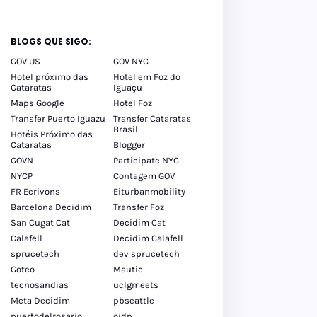
BLOGS QUE SIGO:
GOV US
GOV NYC
Hotel próximo das
Hotel em Foz do
Cataratas
Iguaçu
Maps Google
Hotel Foz
Transfer Puerto Iguazu
Transfer Cataratas
Brasil
Hotéis Próximo das
Cataratas
Blogger
GOVN
Participate NYC
NYCP
Contagem GOV
FR Ecrivons
Eiturbanmobility
Barcelona Decidim
Transfer Foz
San Cugat Cat
Decidim Cat
Calafell
Decidim Calafell
sprucetech
dev sprucetech
Goteo
Mautic
tecnosandias
uclgmeets
Meta Decidim
pbseattle
puertodelrosario
oidp