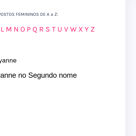
STOS FEMININOS DE A a Z:
L
M
N
O
P
Q
R
S
T
U
V
W
X
Y
Z
yanne
yanne no Segundo nome