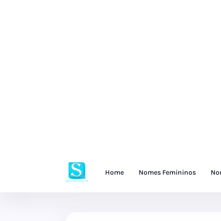
Home
Nomes Femininos
No