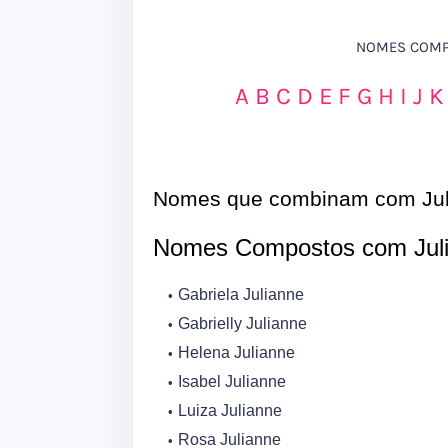
NOMES COMPO
A
B
C
D
E
F
G
H
I
J
K
Nomes que combinam com Jul
Nomes Compostos com Jul
Gabriela Julianne
Gabrielly Julianne
Helena Julianne
Isabel Julianne
Luiza Julianne
Rosa Julianne