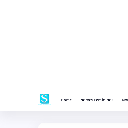
Home
Nomes Femininos
No