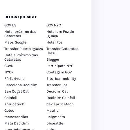
BLOGS QUE SIGO:
GOV US
GOV NYC
Hotel próximo das
Hotel em Foz do
Cataratas
Iguaçu
Maps Google
Hotel Foz
Transfer Puerto Iguazu
Transfer Cataratas
Brasil
Hotéis Próximo das
Cataratas
Blogger
GOVN
Participate NYC
NYCP
Contagem GOV
FR Ecrivons
Eiturbanmobility
Barcelona Decidim
Transfer Foz
San Cugat Cat
Decidim Cat
Calafell
Decidim Calafell
sprucetech
dev sprucetech
Goteo
Mautic
tecnosandias
uclgmeets
Meta Decidim
pbseattle
puertodelrosario
oidp