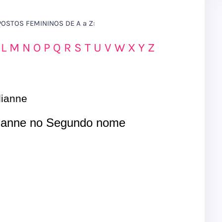
STOS FEMININOS DE A a Z:
L
M
N
O
P
Q
R
S
T
U
V
W
X
Y
Z
ianne
ianne no Segundo nome