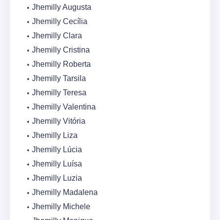
Jhemilly Augusta
Jhemilly Cecília
Jhemilly Clara
Jhemilly Cristina
Jhemilly Roberta
Jhemilly Tarsila
Jhemilly Teresa
Jhemilly Valentina
Jhemilly Vitória
Jhemilly Liza
Jhemilly Lúcia
Jhemilly Luísa
Jhemilly Luzia
Jhemilly Madalena
Jhemilly Michele