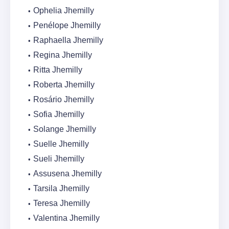
Ophelia Jhemilly
Penélope Jhemilly
Raphaella Jhemilly
Regina Jhemilly
Ritta Jhemilly
Roberta Jhemilly
Rosário Jhemilly
Sofia Jhemilly
Solange Jhemilly
Suelle Jhemilly
Sueli Jhemilly
Assusena Jhemilly
Tarsila Jhemilly
Teresa Jhemilly
Valentina Jhemilly