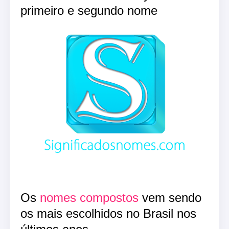
primeiro e segundo nome
Os
nomes compostos
vem sendo
os mais escolhidos no Brasil nos