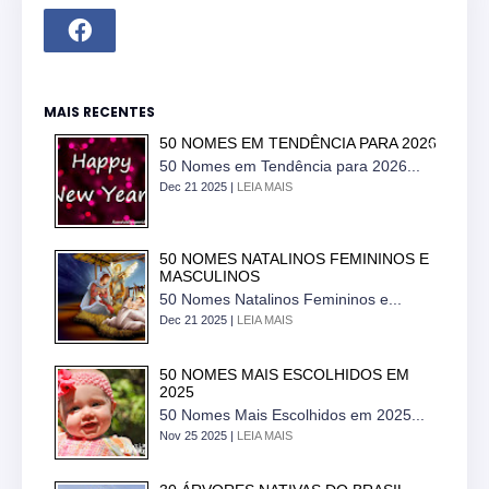
MAIS RECENTES
50 NOMES EM TENDÊNCIA PARA 2026
50 Nomes em Tendência para 2026...
Dec 21 2025 |
LEIA MAIS
50 NOMES NATALINOS FEMININOS E
MASCULINOS
50 Nomes Natalinos Femininos e...
Dec 21 2025 |
LEIA MAIS
50 NOMES MAIS ESCOLHIDOS EM
2025
50 Nomes Mais Escolhidos em 2025...
Nov 25 2025 |
LEIA MAIS