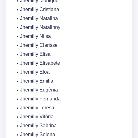
Jhemilly Monique
Jhemilly Cristiana
Jhemilly Natalina
Jhemilly Natalinny
Jhemilly Nilsa
Jhemilly Clarisse
Jhemilly Elisa
Jhemilly Elisabete
Jhemilly Eloá
Jhemilly Emília
Jhemilly Eugênia
Jhemilly Fernanda
Jhemilly Teresa
Jhemilly Vitória
Jhemilly Sabrina
Jhemilly Selena