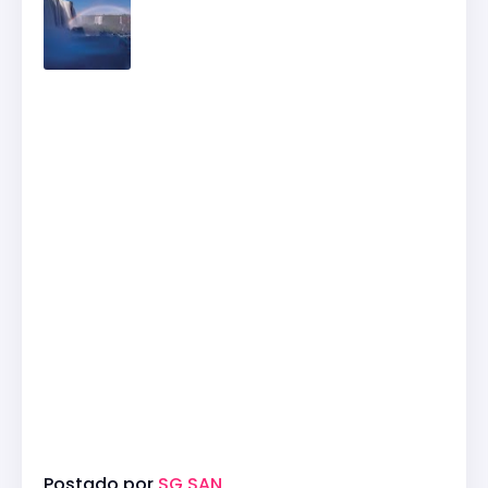
Postado por
SG SAN