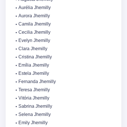
Aurélia Jhemilly
Aurora Jhemilly
Camila Jhemilly
Cecilia Jhemilly
Evelyn Jhemilly
Clara Jhemilly
Cristina Jhemilly
Emília Jhemilly
Estela Jhemilly
Fernanda Jhemilly
Teresa Jhemilly
Vitória Jhemilly
Sabrina Jhemilly
Selena Jhemilly
Emily Jhemilly