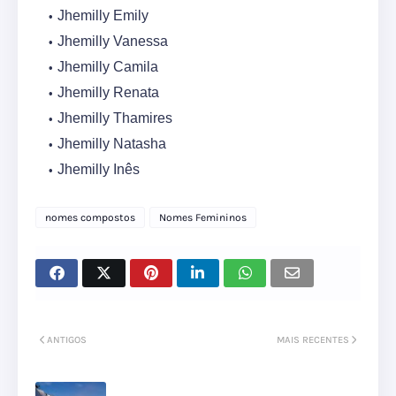
Jhemilly Emily
Jhemilly Vanessa
Jhemilly Camila
Jhemilly Renata
Jhemilly Thamires
Jhemilly Natasha
Jhemilly Inês
nomes compostos
Nomes Femininos
ANTIGOS
MAIS RECENTES