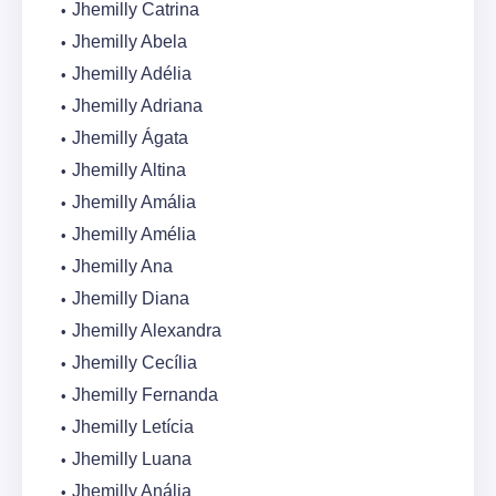
Jhemilly Catrina
Jhemilly Abela
Jhemilly Adélia
Jhemilly Adriana
Jhemilly Ágata
Jhemilly Altina
Jhemilly Amália
Jhemilly Amélia
Jhemilly Ana
Jhemilly Diana
Jhemilly Alexandra
Jhemilly Cecília
Jhemilly Fernanda
Jhemilly Letícia
Jhemilly Luana
Jhemilly Anália