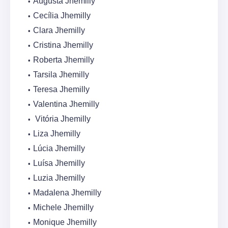
Augusta Jhemilly
Cecília Jhemilly
Clara Jhemilly
Cristina Jhemilly
Roberta Jhemilly
Tarsila Jhemilly
Teresa Jhemilly
Valentina Jhemilly
Vitória Jhemilly
Liza Jhemilly
Lúcia Jhemilly
Luísa Jhemilly
Luzia Jhemilly
Madalena Jhemilly
Michele Jhemilly
Monique Jhemilly