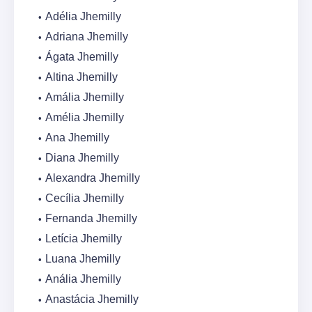
Adélia Jhemilly
Adriana Jhemilly
Ágata Jhemilly
Altina Jhemilly
Amália Jhemilly
Amélia Jhemilly
Ana Jhemilly
Diana Jhemilly
Alexandra Jhemilly
Cecília Jhemilly
Fernanda Jhemilly
Letícia Jhemilly
Luana Jhemilly
Anália Jhemilly
Anastácia Jhemilly