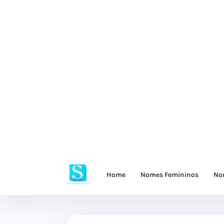
Home
Nomes Femininos
No