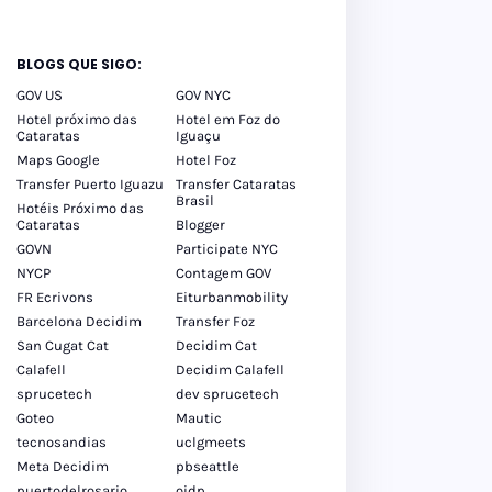
tos
inos
BLOGS QUE SIGO:
GOV US
GOV NYC
Hotel próximo das
Hotel em Foz do
Cataratas
Iguaçu
Maps Google
Hotel Foz
Transfer Puerto Iguazu
Transfer Cataratas
Brasil
Hotéis Próximo das
Cataratas
Blogger
GOVN
Participate NYC
NYCP
Contagem GOV
FR Ecrivons
Eiturbanmobility
Barcelona Decidim
Transfer Foz
San Cugat Cat
Decidim Cat
Calafell
Decidim Calafell
sprucetech
dev sprucetech
Goteo
Mautic
tecnosandias
uclgmeets
Meta Decidim
pbseattle
puertodelrosario
oidp