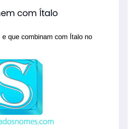
compos
nomes
em com Ítalo
mascul
 e que combinam com Ítalo no