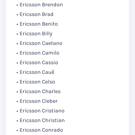
Ericsson Brendon
Ericsson Brad
Ericsson Benito
Ericsson Billy
Ericsson Caetano
Ericsson Camilo
Ericsson Cassio
Ericsson Cauê
Ericsson Celso
Ericsson Charles
Ericsson Cleber
Ericsson Cristiano
Ericsson Christian
Ericsson Conrado