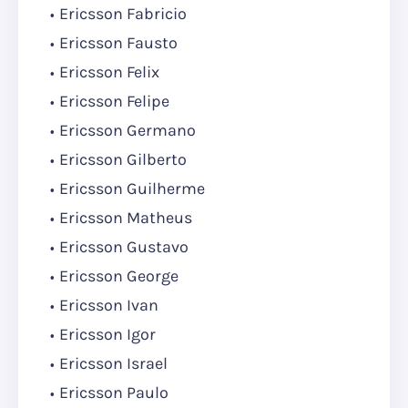
Ericsson Fabricio
Ericsson Fausto
Ericsson Felix
Ericsson Felipe
Ericsson Germano
Ericsson Gilberto
Ericsson Guilherme
Ericsson Matheus
Ericsson Gustavo
Ericsson George
Ericsson Ivan
Ericsson Igor
Ericsson Israel
Ericsson Paulo