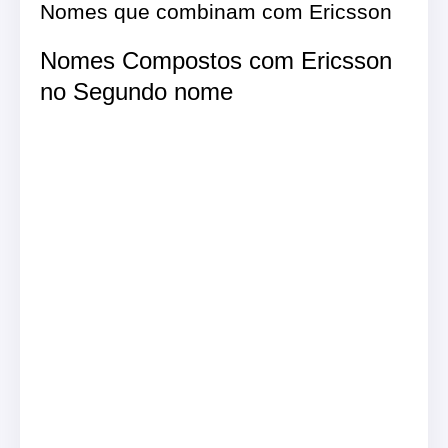
Nomes que combinam com Ericsson
Nomes Compostos com Ericsson
no Segundo nome