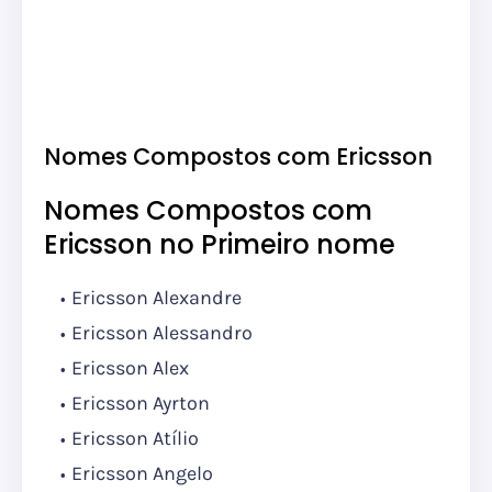
Nomes Compostos com Ericsson
Nomes Compostos com
Ericsson no Primeiro nome
Ericsson Alexandre
Ericsson Alessandro
Ericsson Alex
Ericsson Ayrton
Ericsson Atílio
Ericsson Angelo