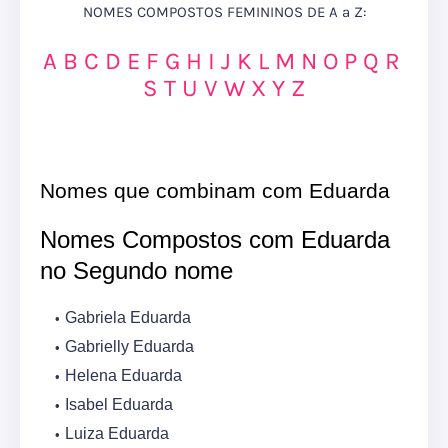
NOMES COMPOSTOS FEMININOS DE A a Z:
A
B
C
D
E
F
G
H
I
J
K
L
M
N
O
P
Q
R
S
T
U
V
W
X
Y
Z
Nomes que combinam com Eduarda
Nomes Compostos com Eduarda
no Segundo nome
Gabriela Eduarda
Gabrielly Eduarda
Helena Eduarda
Isabel Eduarda
Luiza Eduarda