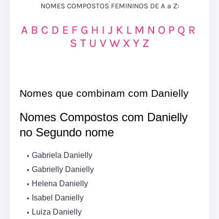
NOMES COMPOSTOS FEMININOS DE A a Z:
A
B
C
D
E
F
G
H
I
J
K
L
M
N
O
P
Q
R
S
T
U
V
W
X
Y
Z
Nomes que combinam com Danielly
Nomes Compostos com Danielly
no Segundo nome
Gabriela Danielly
Gabrielly Danielly
Helena Danielly
Isabel Danielly
Luiza Danielly