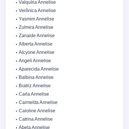
Valquíria Annelise
Verônica Annelise
Yasmim Annelise
Zulmira Annelise
Zanaide Annelise
Alberta Annelise
Alcyone Annelise
Angeli Annelise
Aparecida Annelise
Balbina Annelise
Biatriz Annelise
Carla Annelise
Carmelita Annelise
Caroline Annelise
Catrina Annelise
Abela Annelise