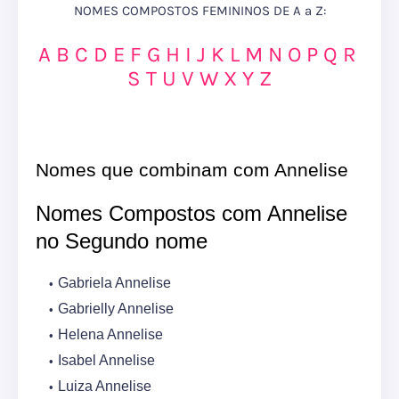
NOMES COMPOSTOS FEMININOS DE A a Z:
A
B
C
D
E
F
G
H
I
J
K
L
M
N
O
P
Q
R
S
T
U
V
W
X
Y
Z
Nomes que combinam com Annelise
Nomes Compostos com Annelise
no Segundo nome
Gabriela Annelise
Gabrielly Annelise
Helena Annelise
Isabel Annelise
Luiza Annelise