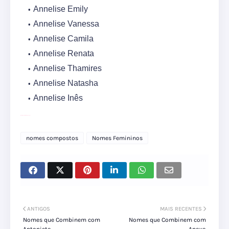
Annelise Emily
Annelise Vanessa
Annelise Camila
Annelise Renata
Annelise Thamires
Annelise Natasha
Annelise Inês
Baby Names
Middle Names
gov
nomes compostos
Nomes Femininos
ANTIGOS
MAIS RECENTES
Nomes que Combinem com
Nomes que Combinem com