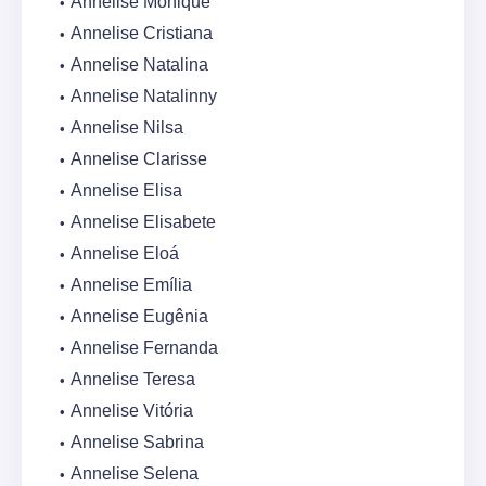
Annelise Monique
Annelise Cristiana
Annelise Natalina
Annelise Natalinny
Annelise Nilsa
Annelise Clarisse
Annelise Elisa
Annelise Elisabete
Annelise Eloá
Annelise Emília
Annelise Eugênia
Annelise Fernanda
Annelise Teresa
Annelise Vitória
Annelise Sabrina
Annelise Selena