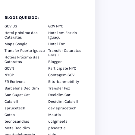
BLOGS QUE SIGO:
GOV US
GOV NYC
Hotel próximo das
Hotel em Foz do
Cataratas
Iguaçu
Maps Google
Hotel Foz
Transfer Puerto Iguazu
Transfer Cataratas
Brasil
Hotéis Próximo das
Cataratas
Blogger
GOVN
Participate NYC
NYCP
Contagem GOV
FR Ecrivons
Eiturbanmobility
Barcelona Decidim
Transfer Foz
San Cugat Cat
Decidim Cat
Calafell
Decidim Calafell
sprucetech
dev sprucetech
Goteo
Mautic
tecnosandias
uclgmeets
Meta Decidim
pbseattle
puertodelrosario
oidp