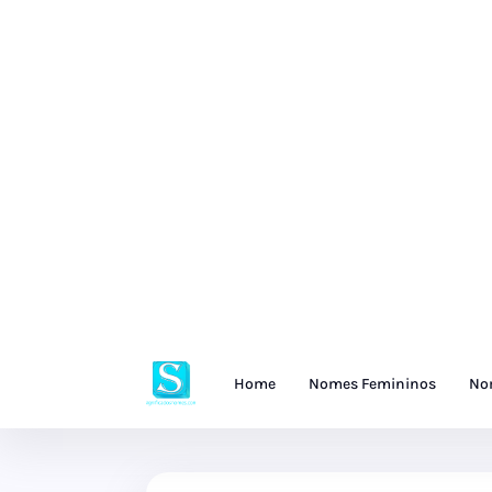
Home
Nomes Femininos
No