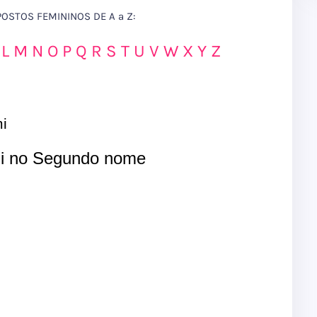
STOS FEMININOS DE A a Z:
L
M
N
O
P
Q
R
S
T
U
V
W
X
Y
Z
i
i no Segundo nome