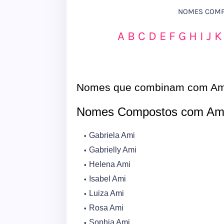
NOMES COMPO
A
B
C
D
E
F
G
H
I
J
K
Nomes que combinam com Am
Nomes Compostos com Am
Gabriela Ami
Gabrielly Ami
Helena Ami
Isabel Ami
Luiza Ami
Rosa Ami
Sophia Ami