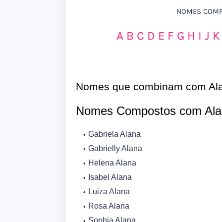
NOMES COMPO
A
B
C
D
E
F
G
H
I
J
K
Nomes que combinam com Al
Nomes Compostos com Ala
Gabriela Alana
Gabrielly Alana
Helena Alana
Isabel Alana
Luiza Alana
Rosa Alana
Sophia Alana