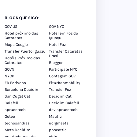
BLOGS QUE SIGO:
GOV US
GOV NYC
Hotel próximo das
Hotel em Foz do
Cataratas
Iguaçu
Maps Google
Hotel Foz
Transfer Puerto Iguazu
Transfer Cataratas
Brasil
Hotéis Próximo das
Cataratas
Blogger
GOVN
Participate NYC
NYCP
Contagem GOV
FR Ecrivons
Eiturbanmobility
Barcelona Decidim
Transfer Foz
San Cugat Cat
Decidim Cat
Calafell
Decidim Calafell
sprucetech
dev sprucetech
Goteo
Mautic
tecnosandias
uclgmeets
Meta Decidim
pbseattle
puertodelrosario
oidp