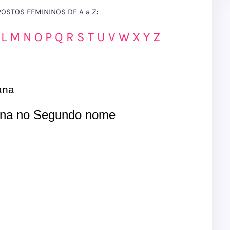
STOS FEMININOS DE A a Z:
L
M
N
O
P
Q
R
S
T
U
V
W
X
Y
Z
ana
na no Segundo nome