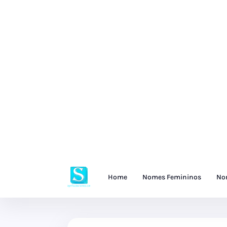
Home
Nomes Femininos
No