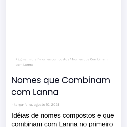
Página inicial
nomes compostos
Nomes que Combinam
com Lanna
Nomes que Combinam
com Lanna
terça-feira, agosto 10, 2021
Idéias de nomes compostos e que
combinam com Lanna no primeiro