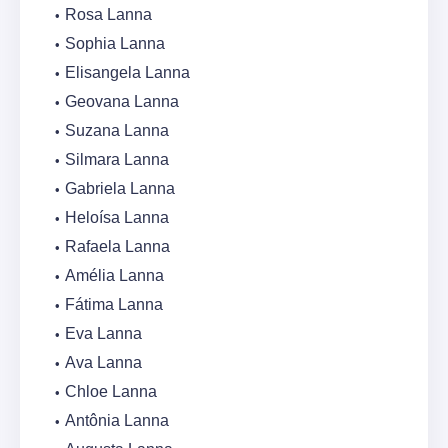
Rosa Lanna
Sophia Lanna
Elisangela Lanna
Geovana Lanna
Suzana Lanna
Silmara Lanna
Gabriela Lanna
Heloísa Lanna
Rafaela Lanna
Amélia Lanna
Fátima Lanna
Eva Lanna
Ava Lanna
Chloe Lanna
Antônia Lanna