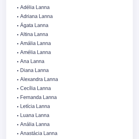
Adélia Lanna
Adriana Lanna
Ágata Lanna
Altina Lanna
Amália Lanna
Amélia Lanna
Ana Lanna
Diana Lanna
Alexandra Lanna
Cecília Lanna
Fernanda Lanna
Letícia Lanna
Luana Lanna
Anália Lanna
Anastácia Lanna