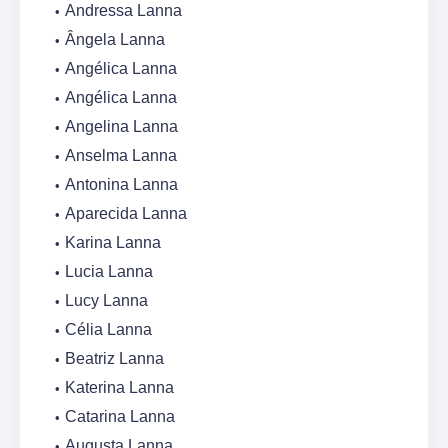
Andressa Lanna
Ângela Lanna
Angélica Lanna
Angélica Lanna
Angelina Lanna
Anselma Lanna
Antonina Lanna
Aparecida Lanna
Karina Lanna
Lucia Lanna
Lucy Lanna
Célia Lanna
Beatriz Lanna
Katerina Lanna
Catarina Lanna
Augusta Lanna