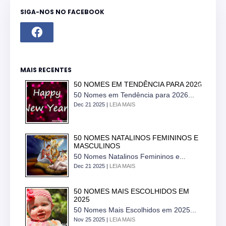
SIGA-NOS NO FACEBOOK
MAIS RECENTES
50 NOMES EM TENDÊNCIA PARA 2026
50 Nomes em Tendência para 2026...
Dec 21 2025 |
LEIA MAIS
50 NOMES NATALINOS FEMININOS E
MASCULINOS
50 Nomes Natalinos Femininos e...
Dec 21 2025 |
LEIA MAIS
50 NOMES MAIS ESCOLHIDOS EM
2025
50 Nomes Mais Escolhidos em 2025...
Nov 25 2025 |
LEIA MAIS