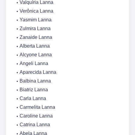
Valquíria Lanna
Verônica Lanna
Yasmim Lanna
Zulmira Lanna
Zanaide Lanna
Alberta Lanna
Alcyone Lanna
Angeli Lanna
Aparecida Lanna
Balbina Lanna
Biatriz Lanna
Carla Lanna
Carmelita Lanna
Caroline Lanna
Catrina Lanna
Abela Lanna