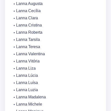
Lanna Augusta
Lanna Cecília
Lanna Clara
Lanna Cristina
Lanna Roberta
Lanna Tarsila
Lanna Teresa
Lanna Valentina
Lanna Vitória
Lanna Liza
Lanna Lúcia
Lanna Luísa
Lanna Luzia
Lanna Madalena
Lanna Michele