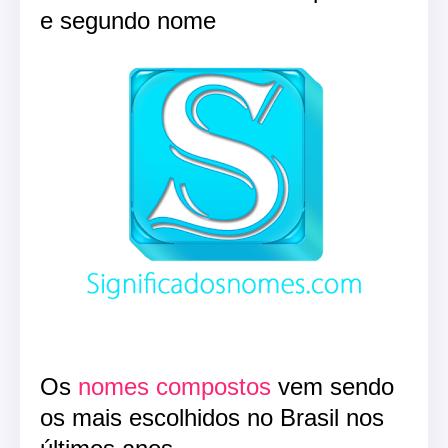
e segundo nome
Os
nomes compostos
vem sendo
os mais escolhidos no Brasil nos