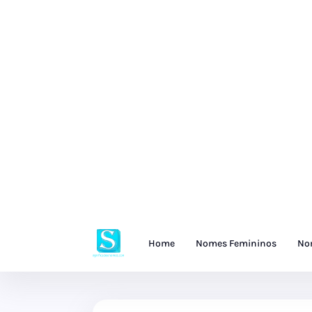
Home
Nomes Femininos
No