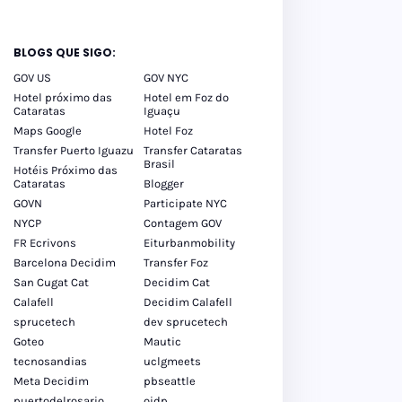
BLOGS QUE SIGO:
GOV US
GOV NYC
Hotel próximo das
Hotel em Foz do
Cataratas
Iguaçu
Maps Google
Hotel Foz
Transfer Puerto Iguazu
Transfer Cataratas
Brasil
Hotéis Próximo das
Cataratas
Blogger
GOVN
Participate NYC
NYCP
Contagem GOV
FR Ecrivons
Eiturbanmobility
Barcelona Decidim
Transfer Foz
San Cugat Cat
Decidim Cat
Calafell
Decidim Calafell
sprucetech
dev sprucetech
Goteo
Mautic
tecnosandias
uclgmeets
Meta Decidim
pbseattle
puertodelrosario
oidp