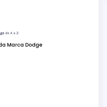
dge
de A a Z:
 da Marca Dodge